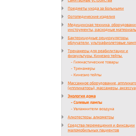
Санитарные устройства
Предметы ухода за больными
Ортопедические изделия
Медицинская техника, оборудовани
инструменты, расходные материал
Бактерицидные рециркуляторы,
облучатели, ультрафиолетовые лам
Тренажеры для реабилитации и
физкультуры. Кинезио тейпы.
- Гимнастические товары
- Тренажеры
- Кинезио тейпы
Массажное оборудование, аппликат
(иппликаторы), массажеры, аксессу
Экология дома
- Солевые лампы
- Увлажнители воздуха
Алкотестеры, алкометры
Средства перемещения и фиксации
маломобильных пациентов