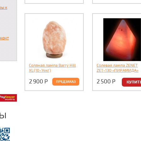
ры к
сконт
Соляная лампа Barry Hill
Солевая лампа ZENET
XL(10-14кг)
ZET-130 «ПИРАМИДА»
2 900
Р
2 500
Р
ПРЕДЗАКАЗ
ры