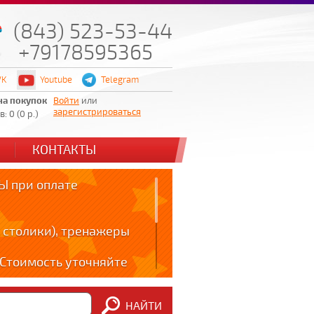
(843) 523-53-44
+79178595365
VK
Youtube
Telegram
на покупок
Войти
или
зарегистрироваться
: 0 (0 р.)
КОНТАКТЫ
 при оплате
 столики), тренажеры
! Стоимость уточняйте
ов!!!
НАЙТИ
m: t.me/zabota16 ;