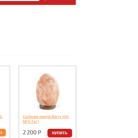
: Медицинский магазин
5.
ll
Соляная лампа Barry Hill
M(5-7кг)
2 200
Р
АЗ