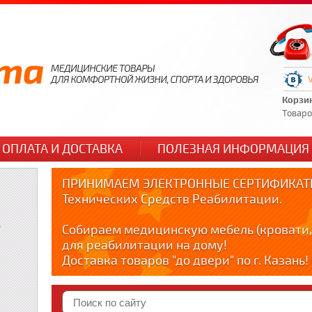
Корзи
Товаров
ОПЛАТА И ДОСТАВКА
ПОЛЕЗНАЯ ИНФОРМАЦИЯ
ПРИНИМАЕМ ЭЛЕКТРОННЫЕ СЕРТИФИКАТЫ
Технических Средств Реабилитации.
и
Собираем медицинскую мебель (кровати,
для реабилитации на дому!
Доставка товаров "до двери" по г. Казань
по тел. +79178595365
Краткие видео обзоры медицинских товар
YOUTUBE: youtube.com/@zabota16 ; Теlegra