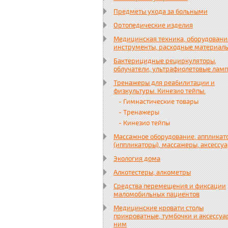
Предметы ухода за больными
Ортопедические изделия
Медицинская техника, оборудовани
инструменты, расходные материал
Бактерицидные рециркуляторы,
облучатели, ультрафиолетовые лам
Тренажеры для реабилитации и
физкультуры. Кинезио тейпы.
- Гимнастические товары
- Тренажеры
- Кинезио тейпы
Массажное оборудование, аппликат
(иппликаторы), массажеры, аксессу
Экология дома
Алкотестеры, алкометры
Средства перемещения и фиксации
маломобильных пациентов
Медицинские кровати столы
прикроватные, тумбочки и аксессуа
ним