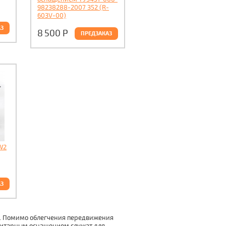
98238288-2007 352 (R-
603V-00)
АЗ
8 500
Р
ПРЕДЗАКАЗ
W2
АЗ
ий. Помимо облегчения передвижения