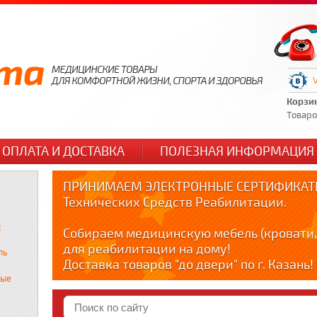
Корзи
Товаров
ОПЛАТА И ДОСТАВКА
ПОЛЕЗНАЯ ИНФОРМАЦИЯ
ПРИНИМАЕМ ЭЛЕКТРОННЫЕ СЕРТИФИКАТЫ
Технических Средств Реабилитации.
и
Собираем медицинскую мебель (кровати,
для реабилитации на дому!
ль
Доставка товаров "до двери" по г. Казань
по тел. +79178595365
ные
Краткие видео обзоры медицинских товар
YOUTUBE: youtube.com/@zabota16 ; Теlegra