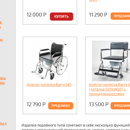
12 000
Р
11 290
Р
ПРЕДЗАК
е.
ы
пы
оры
ары
Кресло-каталка Barry W5
Кресло-коляска Barry 
(каталка 5019 W2P) c
принадлежностями
12 790
Р
13 500
Р
ПРЕДЗАКАЗ
ПРЕДЗАК
ры к
Изделия подобного типа сочетают в себе несколько функц