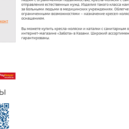
людям с ограниченной подвижностью, кресла-коляски с с
отправления естественных нужд. Изделия такого класса на
за больными людьми в медицинских учреждениях. Облегчен
ограниченными возможностями – назначение кресел-колясо
оснащением.
сконт
Вы можете купить кресла-коляски и каталки с санитарным 
интернет-магазине «Забота» в Казани. Широкий ассортимен
гарантированы.
ры