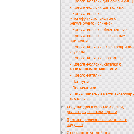
- Кресла-коляски для дома и улиц
- Кресла-коляски для полных
- Кресла-коляски
многофункциональные с
регулируемой спинкой
- Кресла-коляски облегченные
- Кресла-коляски с рычажным
приводом
- Кресла-коляски с электропривод
скутеры
- Кресла-коляски спортивные
- Кресла-коляски, каталки с
санитарным оснащением
- Кресло-каталки
- Пандусы
- Подъемники
- Шины, запасные части аксессуар
для колясок
Ходунки для взрослых и детей,
роллаторы, костыли, трости
Противопролежневые матрасы и
подушки
Санитарные устройства