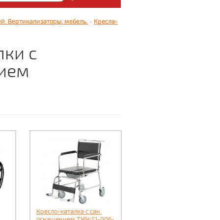
: Медицинский магазин
й. Вертикализаторы, мебель.
»
Кресла-
5.
лки с
ием
Кресло-каталка с сан.
оснащением ТУ9451-006-