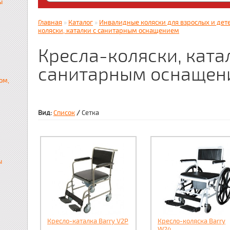
ы
Яндекс. Дзен: dzen.ru/zabota16 ; RUTUBE
zabota16.ru
Главная
»
Каталог
»
Инвалидные коляски для взрослых и дете
Всегда на связи !!! (Wats App)+7917859536
коляски, каталки с санитарным оснащением
Кресла-коляски, ката
санитарным оснащен
ом,
Вид:
Список
/
Сетка
ы
Кресло-каталка Barry V2P
Кресло-коляска Barry
W24