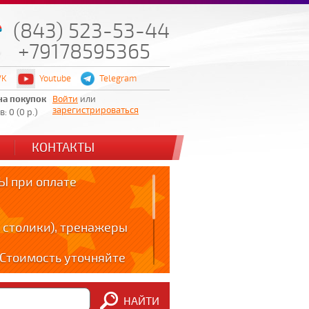
(843) 523-53-44
+79178595365
VK
Youtube
Telegram
на покупок
Войти
или
зарегистрироваться
: 0 (0 р.)
КОНТАКТЫ
 при оплате
 столики), тренажеры
! Стоимость уточняйте
ов!!!
НАЙТИ
m: t.me/zabota16 ;