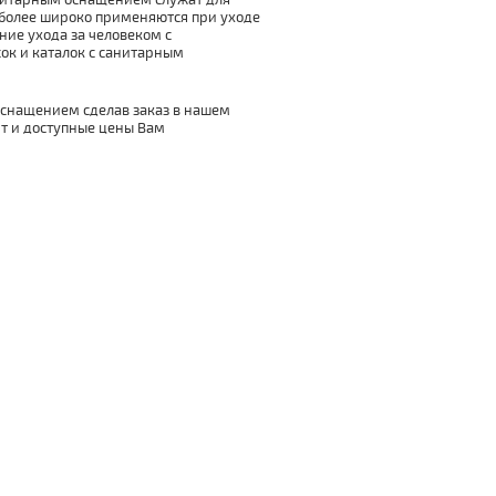
анитарным оснащением служат для
иболее широко применяются при уходе
ие ухода за человеком с
к и каталок с санитарным
оснащением сделав заказ в нашем
т и доступные цены Вам