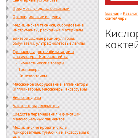
Санитарные устройства
Яндекс. Дз
Предметы ухода за больными
zabota16.r
Главная
»
Каталог
Ортопедические изделия
Всегда на 
коктейлеры
Медицинская техника, оборудование.
Кисло
инструменты, расходные материалы
Бактерицидные рециркуляторы,
кокте
облучатели, ультрафиолетовые лампы
Тренажеры для реабилитации и
физкультуры. Кинезио тейпы.
- Гимнастические товары
- Тренажеры
- Кинезио тейпы
Массажное оборудование, аппликаторы
(иппликаторы), массажеры, аксессуары
Экология дома
Алкотестеры, алкометры
Средства перемещения и фиксации
маломобильных пациентов
Медицинские кровати столы
прикроватные, тумбочки и аксессуары к
ним