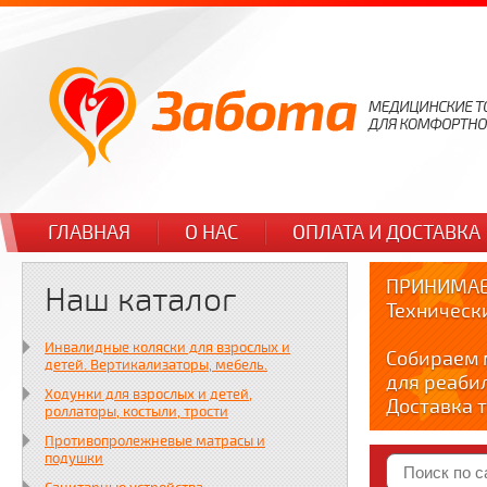
ГЛАВНАЯ
О НАС
ОПЛАТА И ДОСТАВКА
ПРИНИМАЕ
Наш каталог
Техническ
Инвалидные коляски для взрослых и
Собираем 
детей. Вертикализаторы, мебель.
для реаби
Ходунки для взрослых и детей,
Доставка т
роллаторы, костыли, трости
по тел. +7
Противопролежневые матрасы и
Краткие в
подушки
YOUTUBE: y