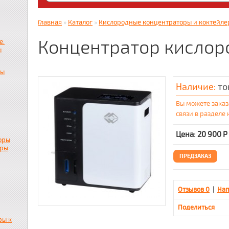
Яндекс. Дзен: dzen.ru/zabota16 ; RUTUBE
zabota16.ru
Главная
»
Каталог
»
Кислородные концентраторы и коктейле
Всегда на связи !!! (Wats App)+7917859536
Концентратор кислор
е.
ы
пы
Наличие:
то
Вы можете заказ
связи в разделе
Цена: 20 900
Р
оры
ары
ПРЕДЗАКАЗ
Отзывов 0
|
Нап
Поделиться
ры к