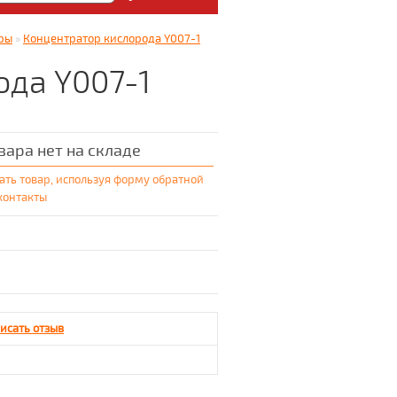
: Медицинский магазин
ры
»
Концентратор кислорода Y007-1
5.
ода Y007-1
вара нет на складе
ать товар, используя форму обратной
 контакты
исать отзыв