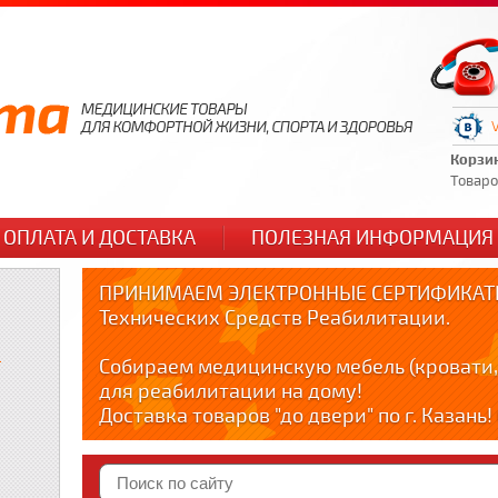
Корзи
Товаров
ОПЛАТА И ДОСТАВКА
ПОЛЕЗНАЯ ИНФОРМАЦИЯ
ПРИНИМАЕМ ЭЛЕКТРОННЫЕ СЕРТИФИКАТЫ
Технических Средств Реабилитации.
и
Собираем медицинскую мебель (кровати,
для реабилитации на дому!
Доставка товаров "до двери" по г. Казань
по тел. +79178595365
Краткие видео обзоры медицинских товар
YOUTUBE: youtube.com/@zabota16 ; Теlegra