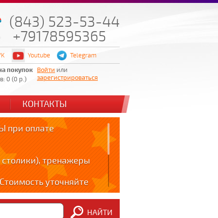
(843) 523-53-44
+79178595365
VK
Youtube
Telegram
на покупок
Войти
или
зарегистрироваться
: 0 (0 р.)
КОНТАКТЫ
 при оплате
 столики), тренажеры
! Стоимость уточняйте
ов!!!
НАЙТИ
m: t.me/zabota16 ;