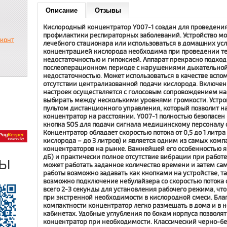
Описание
Отзывы
Кислородный концентратор Y007-1 создан для проведения
профилактики респираторных заболеваний. Устройство мо
сконт
лечебного стационара или использоваться в домашних усл
концентрацией кислорода необходима при проведении те
недостаточностью и гипоксией. Аппарат прекрасно подход
послеоперационном периоде с нарушениями дыхательной
недостаточностью. Может использоваться в качестве вспо
отсутствии централизованной подачи кислорода. Включен
настроек осуществляется с голосовым сопровождением на
выбирать между несколькими уровнями громкости. Устрой
пультом дистанционного управления, который позволит н
концентратор на расстоянии. Y007-1 полностью безопасен 
кнопка SOS для подачи сигнала медицинскому персоналу
Концентратор обладает скоростью потока от 0,5 до 1 лит
кислорода – до 3 литров) и является одним из самых ком
концентраторов на рынке. Важнейшей его особенностью я
ры
дБ) и практически полное отсутствие вибрации при работе
может работать заданное количество времени и затем са
работы возможно задавать как кнопками на устройстве, та
возможно подключение небулайзера со скоростью потока о
всего 2-3 секунды для установления рабочего режима, ч
при экстренной необходимости в кислородной смеси. Бл
компактности концентратор легко размещать в дома и в 
кабинетах. Удобные углубления по бокам корпуса позволя
концентратор при необходимости. Классический черно-бе