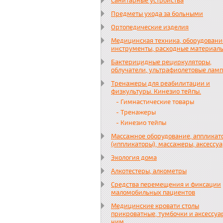
Санитарные устройства
Предметы ухода за больными
Ортопедические изделия
Медицинская техника, оборудовани
инструменты, расходные материал
Бактерицидные рециркуляторы,
облучатели, ультрафиолетовые лам
Тренажеры для реабилитации и
физкультуры. Кинезио тейпы.
- Гимнастические товары
- Тренажеры
- Кинезио тейпы
Массажное оборудование, аппликат
(иппликаторы), массажеры, аксессу
Экология дома
Алкотестеры, алкометры
Средства перемещения и фиксации
маломобильных пациентов
Медицинские кровати столы
прикроватные, тумбочки и аксессуа
ним