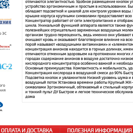
отличаются элегантностью. Удобное размещение кнопок у
устройство эргономичным и простым в использовании. Б
обладает подсветкой и шкалой для контроля уровня воды
крышке корпуса крупными символами предоставляет вс
Концентратор работает от сети электропитания и отобража
цикла. Уникальной функцией аппарата является также фу
полезнейших отрицательно заряженных воздушных молеку
организм трудно переоценить, ведь именно они убивают в
очищают кровь и оказывают благотворное влияние на вс
порой называют «воздушными витаминами» и «элементом
концентрация анионов находится в горных долинах, имен
отличаются отменным здоровьем на протяжении многих л
городах содержание анионов в воздухе достаточно низко
кислородного концентратора особенно важной и необход
Основные преимущества: Компактность и мобильность, уд
Концентрация кислорода в воздушной смеси до 90% Быс
Подсветка кнопок и увлажнителя Низкий уровень шума и
воздушный поток Установка времени работы Крупный ЖК-
символами Эргономичный, обтекаемый и стильный корпус
и тонкий пульт ДУ Быстрое и легкое техническое обслужи
дома
ОПЛАТА И ДОСТАВКА
ПОЛЕЗНАЯ ИНФОРМАЦИЯ