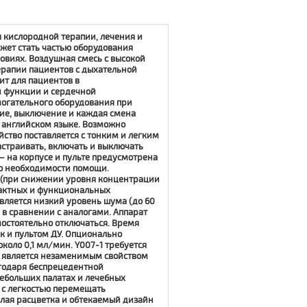
 кислородной терапии, лечения и
жет стать частью оборудования
овиях. Воздушная смесь с высокой
рапии пациентов с дыхательной
ит для пациентов в
 функции и сердечной
могательного оборудования при
ие, выключение и каждая смена
 английском языке. Возможно
ство поставляется с тонким и легким
астраивать, включать и выключать
– на корпусе и пульте предусмотрена
 о необходимости помощи.
ра (при снижении уровня концентрации
пактных и функциональных
вляется низкий уровень шума (до 60
 в сравнении с аналогами. Аппарат
мостоятельно отключаться. Время
к и пультом ДУ. Опционально
коло 0,1 мл/мин. Y007-1 требуется
то является незаменимым свойством
агодаря беспрецедентной
небольших палатах и лечебных
т с легкостью перемещать
лая расцветка и обтекаемый дизайн