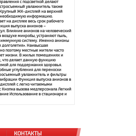
правления с подсветкой делают
ыстросъемный увлажнитель также
. Крупный ЖК-дисплей на верхней
ю необходимую информацию.
ет на дисплее весь срок рабочего
нкция выпуска анионов –
л. Влияние анионов на человеческий
 воздухе микробы, устраняют пыль,
ю иммунную систему. Именно анионы
 долголетия». Наивысшая
но поэтому местные жители часто
ет жизни. В жилых помещениях и
е, что делает данную функцию
имой для поддержания здоровья.
обные углубления для переноски
тросъемный увлажнитель и фильтры
 вибрации Функция выпуска анионов в
дисплей с легко читаемыми
 Кнопка вызова медперсонала Легкий
вание Использование в стационаре и
КОНТАКТЫ