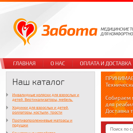
ГЛАВНАЯ
О НАС
ОПЛАТА И ДОСТАВКА
ПРИНИМАЕ
Наш каталог
Техническ
Инвалидные коляски для взрослых и
Собираем 
детей. Вертикализаторы, мебель.
для реаби
Ходунки для взрослых и детей,
Доставка т
роллаторы, костыли, трости
по тел. +7
Противопролежневые матрасы и
Краткие в
подушки
YOUTUBE: y