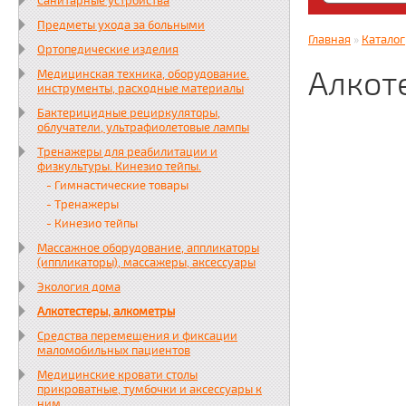
Санитарные устройства
Яндекс. Дз
Предметы ухода за больными
zabota16.r
Главная
»
Каталог
Ортопедические изделия
Всегда на 
Алкот
Медицинская техника, оборудование.
инструменты, расходные материалы
Бактерицидные рециркуляторы,
облучатели, ультрафиолетовые лампы
Тренажеры для реабилитации и
физкультуры. Кинезио тейпы.
- Гимнастические товары
- Тренажеры
- Кинезио тейпы
Массажное оборудование, аппликаторы
(иппликаторы), массажеры, аксессуары
Экология дома
Алкотестеры, алкометры
Средства перемещения и фиксации
маломобильных пациентов
Медицинские кровати столы
прикроватные, тумбочки и аксессуары к
ним