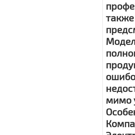
профе
также
предс
Модель
полно
проду
ошибо
недос
мимо 
Особен
Компа