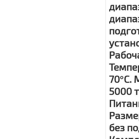
диапаз
диапаз
подго
устан
Рабоча
Темпе
70°С.
5000 т
Питани
Разме
без п