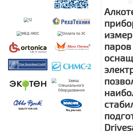
Алкоте
прибо
измер
паров
оснащ
элект
позво
наибо
стаби
подго
Drives