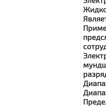
Элект
Жидко
Являе
Приме
предс
сотру
Элект
мундш
разря
Диапа
Диапаз
Преде