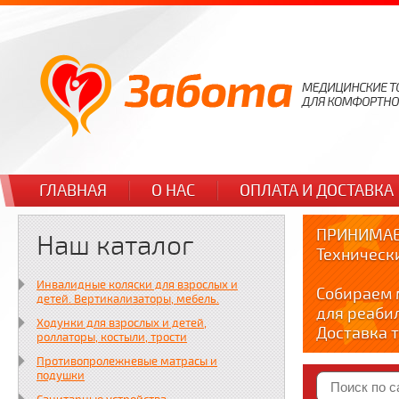
ГЛАВНАЯ
О НАС
ОПЛАТА И ДОСТАВКА
ПРИНИМАЕ
Наш каталог
Техническ
Инвалидные коляски для взрослых и
Собираем 
детей. Вертикализаторы, мебель.
для реаби
Ходунки для взрослых и детей,
Доставка т
роллаторы, костыли, трости
по тел. +7
Противопролежневые матрасы и
Краткие в
подушки
YOUTUBE: y