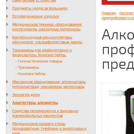
Санитарные устройства
Яндекс. Дз
Предметы ухода за больными
zabota16.r
Главная
»
Каталог
Ортопедические изделия
Всегда на 
предрейсового к
Медицинская техника, оборудование.
Алко
инструменты, расходные материалы
Бактерицидные рециркуляторы,
облучатели, ультрафиолетовые лампы
проф
Тренажеры для реабилитации и
физкультуры. Кинезио тейпы.
пред
- Гимнастические товары
- Тренажеры
- Кинезио тейпы
Массажное оборудование, аппликаторы
(иппликаторы), массажеры, аксессуары
Экология дома
Алкотестеры, алкометры
Средства перемещения и фиксации
маломобильных пациентов
Медицинские кровати столы
прикроватные, тумбочки и аксессуары к
ним