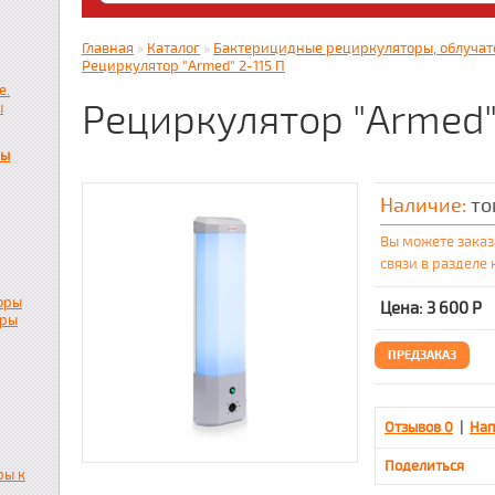
Яндекс. Дзен: dzen.ru/zabota16 ; RUTUBE
zabota16.ru
Главная
»
Каталог
»
Бактерицидные рециркуляторы, облучат
Всегда на связи !!! (Wats App)+7917859536
Рециркулятор "Armed" 2-115 П
е.
Рециркулятор "Armed"
ы
пы
Наличие:
то
Вы можете заказ
связи в разделе
оры
Цена: 3 600
Р
ары
ПРЕДЗАКАЗ
Отзывов 0
|
Нап
Поделиться
ры к