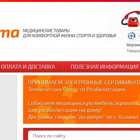
Корзи
Товаров
ОПЛАТА И ДОСТАВКА
ПОЛЕЗНАЯ ИНФОРМАЦИЯ
ПРИНИМАЕМ ЭЛЕКТРОННЫЕ СЕРТИФИКАТЫ
Технических Средств Реабилитации.
и
Собираем медицинскую мебель (кровати,
для реабилитации на дому!
Доставка товаров "до двери" по г. Казань
по тел. +79178595365
Краткие видео обзоры медицинских товар
YOUTUBE: youtube.com/@zabota16 ; Теlegra