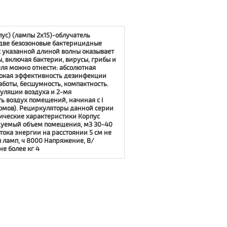
ус) (лампы 2х15)-облучатель
 две безозоновые бактерицидные
 с указанной длиной волны оказывает
 включая бактерии, вирусы, грибы и
ля можно отнести: абсолютная
сокая эффективность дезинфекции
аботы, бесшумность, компактность.
уляции воздуха и 2-мя
 воздух помещений, начиная с I
омов). Рециркуляторы данной серии
нические характеристики Корпус
дуемый объем помещения, м3 30-40
тока энергии на расстоянии 5 см не
ы ламп, ч 8000 Напряжение, В/
не более кг 4