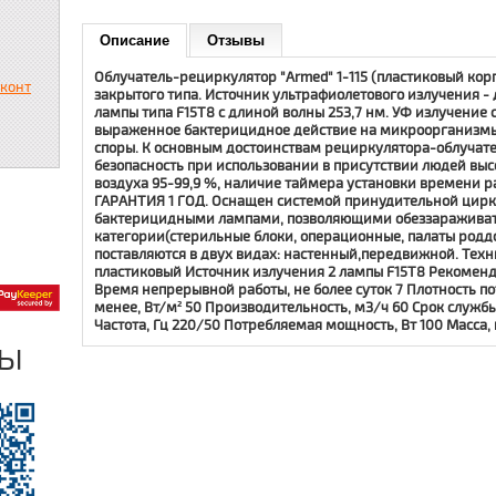
Описание
Отзывы
Облучатель-рециркулятор "Armed" 1-115 (пластиковый корп
сконт
закрытого типа. Источник ультрафиолетового излучения -
лампы типа F15Т8 с длиной волны 253,7 нм. УФ излучение
выраженное бактерицидное действие на микроорганизмы,
споры. К основным достоинствам рециркулятора-облучате
безопасность при использовании в присутствии людей вы
воздуха 95-99,9 %, наличие таймера установки времени р
ГАРАНТИЯ 1 ГОД. Оснащен системой принудительной цирк
бактерицидными лампами, позволяющими обеззараживать
категории(стерильные блоки, операционные, палаты родд
поставляются в двух видах: настенный,передвижной. Тех
пластиковый Источник излучения 2 лампы F15T8 Рекомен
Время непрерывной работы, не более суток 7 Плотность по
менее, Вт/м² 50 Производительность, м3/ч 60 Срок служб
Частота, Гц 220/50 Потребляемая мощность, Вт 100 Масса, 
ры