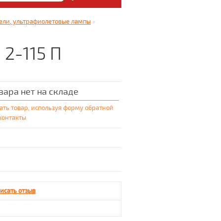
: Медицинский магазин
ели, ультрафиолетовые лампы
»
5.
 2-115 П
вара нет на складе
ать товар, используя форму обратной
 контакты
исать отзыв