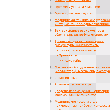
Санитарные устройства
Предметы ухода за больными
Ортопедические изделия
Медицинская техника, оборудовани
инструменты, расходные материал
Бактерицидные рециркуляторы,
облучатели, ультрафиолетовые лам
Тренажеры для реабилитации и
физкультуры. Кинезио тейпы.
- Гимнастические товары
- Тренажеры
- Кинезио тейпы
Массажное оборудование, аппликат
(иппликаторы), массажеры, аксессу
Экология дома
Алкотестеры, алкометры
Средства перемещения и фиксации
маломобильных пациентов
Медицинские кровати столы
прикроватные, тумбочки и аксессуа
ним