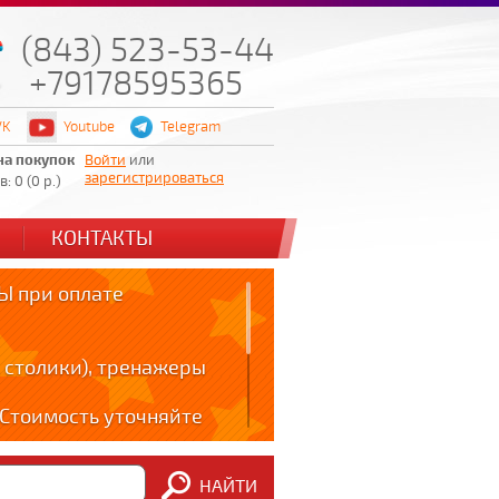
(843) 523-53-44
+79178595365
VK
Youtube
Telegram
на покупок
Войти
или
зарегистрироваться
: 0 (0 р.)
КОНТАКТЫ
 при оплате
 столики), тренажеры
! Стоимость уточняйте
ов!!!
НАЙТИ
m: t.me/zabota16 ;