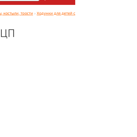
: Медицинский магазин
, костыли, трости
»
Ходунки для детей с
5.
ДЦП