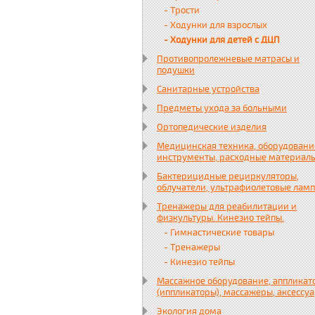
- Трости
- Ходунки для взрослых
- Ходунки для детей с ДЦП
Противопролежневые матрасы и
подушки
Санитарные устройства
Предметы ухода за больными
Ортопедические изделия
Медицинская техника, оборудовани
инструменты, расходные материал
Бактерицидные рециркуляторы,
облучатели, ультрафиолетовые лам
Тренажеры для реабилитации и
физкультуры. Кинезио тейпы.
- Гимнастические товары
- Тренажеры
- Кинезио тейпы
Массажное оборудование, аппликат
(иппликаторы), массажеры, аксессу
Экология дома