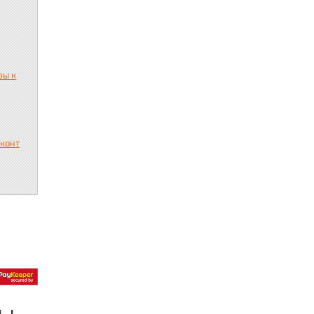
ры к
сконт