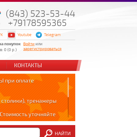
(843) 523-53-44
+79178595365
VK
Youtube
Telegram
на покупок
Войти
или
зарегистрироваться
: 0 (0 р.)
КОНТАКТЫ
 при оплате
 столики), тренажеры
! Стоимость уточняйте
ов!!!
НАЙТИ
m: t.me/zabota16 ;