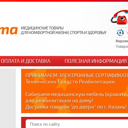
Корзи
Товаров
ОПЛАТА И ДОСТАВКА
ПОЛЕЗНАЯ ИНФОРМАЦИЯ
ПРИНИМАЕМ ЭЛЕКТРОННЫЕ СЕРТИФИКАТЫ
Технических Средств Реабилитации.
и
Собираем медицинскую мебель (кровати,
для реабилитации на дому!
Доставка товаров "до двери" по г. Казань
по тел. +79178595365
Краткие видео обзоры медицинских товар
YOUTUBE: youtube.com/@zabota16 ; Теlegra