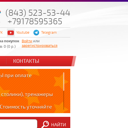
(843) 523-53-44
+79178595365
VK
Youtube
Telegram
на покупок
Войти
или
зарегистрироваться
: 0 (0 р.)
КОНТАКТЫ
 при оплате
 столики), тренажеры
! Стоимость уточняйте
ов!!!
НАЙТИ
m: t.me/zabota16 ;