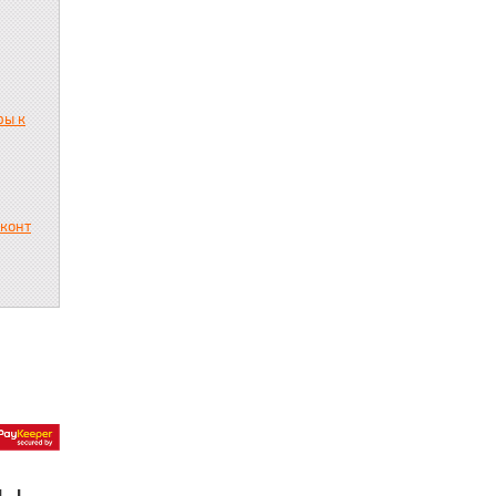
ры к
сконт