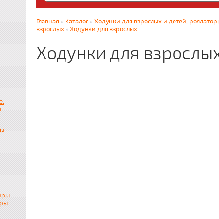
Яндекс. Дзен: dzen.ru/zabota16 ; RUTUBE
zabota16.ru
Главная
»
Каталог
»
Ходунки для взрослых и детей, роллаторы
Всегда на связи !!! (Wats App)+7917859536
взрослых
»
Ходунки для взрослых
Ходунки для взрослы
е.
ы
пы
оры
ары