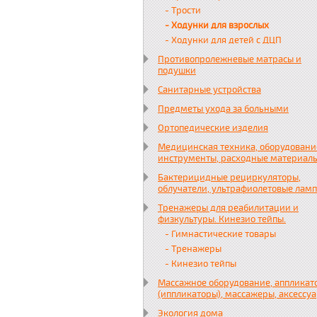
- Трости
- Ходунки для взрослых
- Ходунки для детей с ДЦП
Противопролежневые матрасы и
подушки
Санитарные устройства
Предметы ухода за больными
Ортопедические изделия
Медицинская техника, оборудовани
инструменты, расходные материал
Бактерицидные рециркуляторы,
облучатели, ультрафиолетовые лам
Тренажеры для реабилитации и
физкультуры. Кинезио тейпы.
- Гимнастические товары
- Тренажеры
- Кинезио тейпы
Массажное оборудование, аппликат
(иппликаторы), массажеры, аксессу
Экология дома