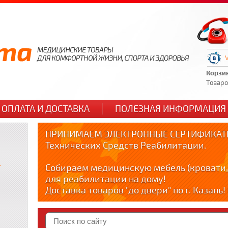
Корзи
Товаров
ОПЛАТА И ДОСТАВКА
ПОЛЕЗНАЯ ИНФОРМАЦИЯ
ПРИНИМАЕМ ЭЛЕКТРОННЫЕ СЕРТИФИКАТЫ
Технических Средств Реабилитации.
и
Собираем медицинскую мебель (кровати,
для реабилитации на дому!
Доставка товаров "до двери" по г. Казань
по тел. +79178595365
Краткие видео обзоры медицинских товар
YOUTUBE: youtube.com/@zabota16 ; Теlegra