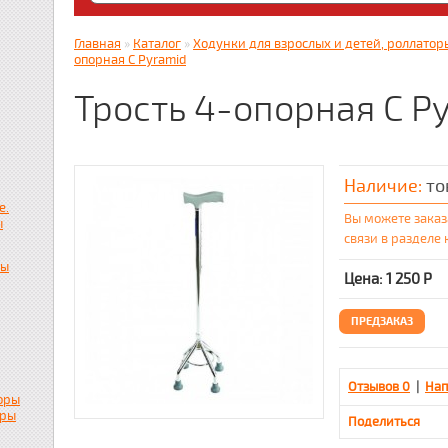
Яндекс. Дзен: dzen.ru/zabota16 ; RUTUBE
zabota16.ru
Главная
»
Каталог
»
Ходунки для взрослых и детей, роллаторы
Всегда на связи !!! (Wats App)+7917859536
опорная С Pyramid
Трость 4-опорная С P
Наличие:
то
е.
Вы можете заказ
ы
связи в разделе
пы
Цена: 1 250
Р
ПРЕДЗАКАЗ
Отзывов 0
|
Нап
оры
ары
Поделиться