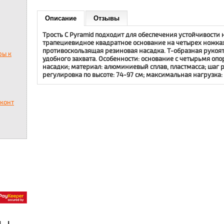
Описание
Отзывы
Трость C Pyramid подходит для обеспечения устойчивости 
трапециевидное квадратное основание на четырех ножках
противоскользящая резиновая насадка. Т-образная рукоя
ры к
удобного захвата. Особенности: основание с четырьмя оп
насадки; материал: алюминиевый сплав, пластмасса; шаг р
регулировка по высоте: 74-97 см; максимальная нагрузка: 1
сконт