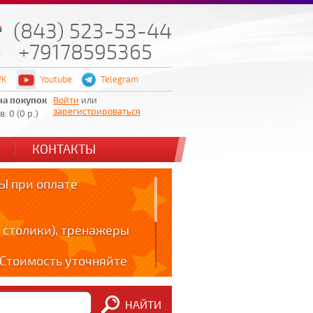
(843) 523-53-44
+79178595365
VK
Youtube
Telegram
на покупок
Войти
или
зарегистрироваться
: 0 (0 р.)
КОНТАКТЫ
 при оплате
 столики), тренажеры
! Стоимость уточняйте
ов!!!
НАЙТИ
m: t.me/zabota16 ;