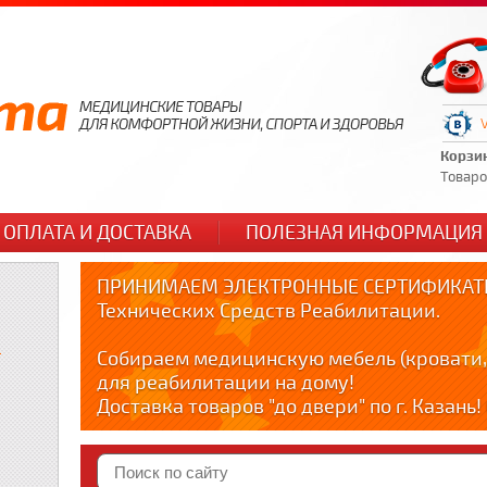
Корзи
Товаров
ОПЛАТА И ДОСТАВКА
ПОЛЕЗНАЯ ИНФОРМАЦИЯ
ПРИНИМАЕМ ЭЛЕКТРОННЫЕ СЕРТИФИКАТЫ
Технических Средств Реабилитации.
и
Собираем медицинскую мебель (кровати,
для реабилитации на дому!
Доставка товаров "до двери" по г. Казань
по тел. +79178595365
Краткие видео обзоры медицинских товар
YOUTUBE: youtube.com/@zabota16 ; Теlegra