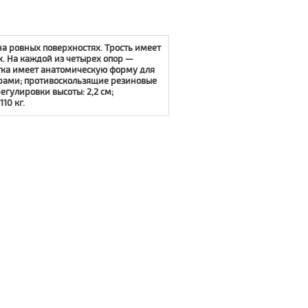
на ровных поверхностях. Трость имеет
. На каждой из четырех опор —
тка имеет анатомическую форму для
орами; противоскользящие резиновые
егулировки высоты: 2,2 см;
10 кг.