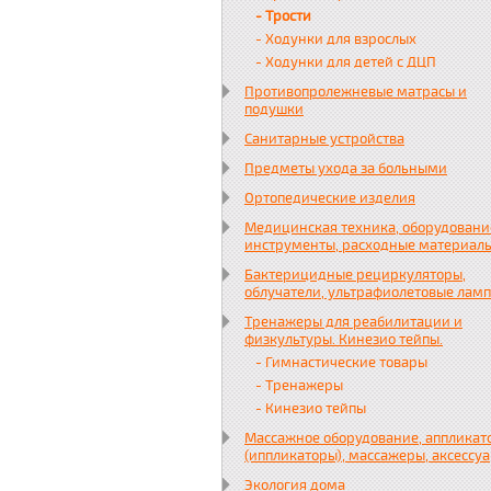
- Трости
- Ходунки для взрослых
- Ходунки для детей с ДЦП
Противопролежневые матрасы и
подушки
Санитарные устройства
Предметы ухода за больными
Ортопедические изделия
Медицинская техника, оборудовани
инструменты, расходные материал
Бактерицидные рециркуляторы,
облучатели, ультрафиолетовые лам
Тренажеры для реабилитации и
физкультуры. Кинезио тейпы.
- Гимнастические товары
- Тренажеры
- Кинезио тейпы
Массажное оборудование, аппликат
(иппликаторы), массажеры, аксессу
Экология дома