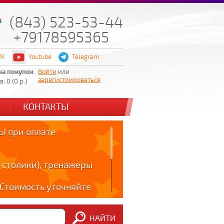
(843) 523-53-44
+79178595365
VK
Youtube
Telegram
на покупок
Войти
или
зарегистрироваться
: 0 (0 р.)
КОНТАКТЫ
 при оплате
 столики), тренажеры
! Стоимость уточняйте
ов!!!
НАЙТИ
m: t.me/zabota16 ;