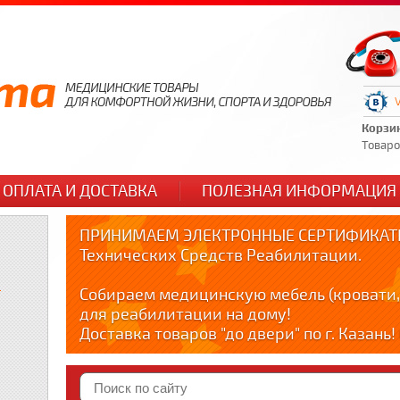
Корзи
Товаров
ОПЛАТА И ДОСТАВКА
ПОЛЕЗНАЯ ИНФОРМАЦИЯ
ПРИНИМАЕМ ЭЛЕКТРОННЫЕ СЕРТИФИКАТЫ
Технических Средств Реабилитации.
и
Собираем медицинскую мебель (кровати,
для реабилитации на дому!
Доставка товаров "до двери" по г. Казань
по тел. +79178595365
Краткие видео обзоры медицинских товар
YOUTUBE: youtube.com/@zabota16 ; Теlegra