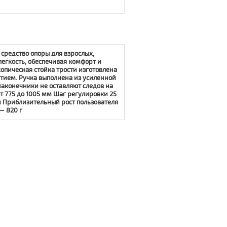
 средство опоры для взрослых,
легкость, обеспечивая комфорт и
опическая стойка трости изготовлена
ием. Ручка выполнена из усиленной
аконечники не оставляют следов на
т 775 до 1005 мм Шаг регулировки 25
 Приблизительный рост пользователя
— 820 г