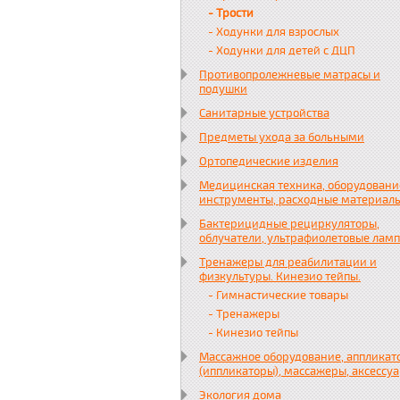
- Трости
- Ходунки для взрослых
- Ходунки для детей с ДЦП
Противопролежневые матрасы и
подушки
Санитарные устройства
Предметы ухода за больными
Ортопедические изделия
Медицинская техника, оборудовани
инструменты, расходные материал
Бактерицидные рециркуляторы,
облучатели, ультрафиолетовые лам
Тренажеры для реабилитации и
физкультуры. Кинезио тейпы.
- Гимнастические товары
- Тренажеры
- Кинезио тейпы
Массажное оборудование, аппликат
(иппликаторы), массажеры, аксессу
Экология дома