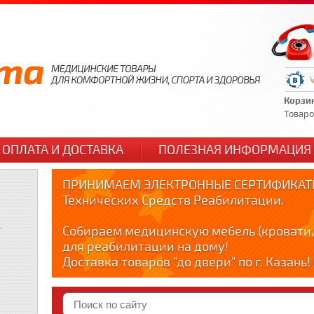
Корзи
Товаров
ОПЛАТА И ДОСТАВКА
ПОЛЕЗНАЯ ИНФОРМАЦИЯ
ПРИНИМАЕМ ЭЛЕКТРОННЫЕ СЕРТИФИКАТЫ
Технических Средств Реабилитации.
и
Собираем медицинскую мебель (кровати,
для реабилитации на дому!
Доставка товаров "до двери" по г. Казань
по тел. +79178595365
Краткие видео обзоры медицинских товар
YOUTUBE: youtube.com/@zabota16 ; Теlegra