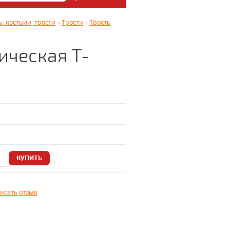
: Медицинский магазин
, костыли, трости
»
Трости
»
Трость
5.
ическая Т-
исать отзыв