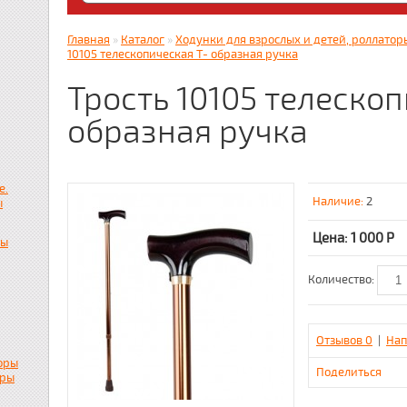
Яндекс. Дзен: dzen.ru/zabota16 ; RUTUBE
zabota16.ru
Главная
»
Каталог
»
Ходунки для взрослых и детей, роллаторы
Всегда на связи !!! (Wats App)+7917859536
10105 телескопическая Т- образная ручка
Трость 10105 телескоп
образная ручка
е.
Наличие:
2
ы
Цена: 1 000
Р
пы
Количество:
Отзывов 0
|
Нап
оры
Поделиться
ары