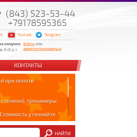
(843) 523-53-44
+79178595365
VK
Youtube
Telegram
на покупок
Войти
или
зарегистрироваться
: 0 (0 р.)
КОНТАКТЫ
 при оплате
 столики), тренажеры
! Стоимость уточняйте
ов!!!
НАЙТИ
m: t.me/zabota16 ;