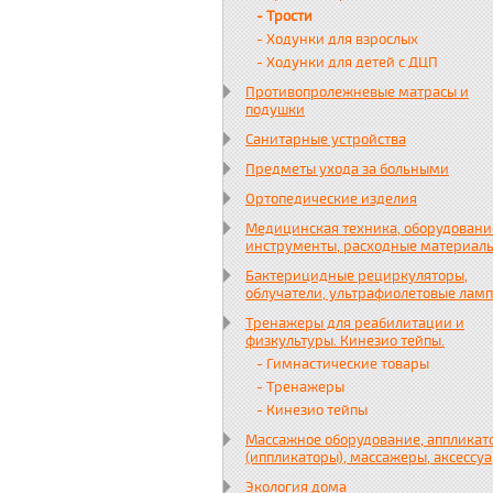
- Трости
- Ходунки для взрослых
- Ходунки для детей с ДЦП
Противопролежневые матрасы и
подушки
Санитарные устройства
Предметы ухода за больными
Ортопедические изделия
Медицинская техника, оборудовани
инструменты, расходные материал
Бактерицидные рециркуляторы,
облучатели, ультрафиолетовые лам
Тренажеры для реабилитации и
физкультуры. Кинезио тейпы.
- Гимнастические товары
- Тренажеры
- Кинезио тейпы
Массажное оборудование, аппликат
(иппликаторы), массажеры, аксессу
Экология дома