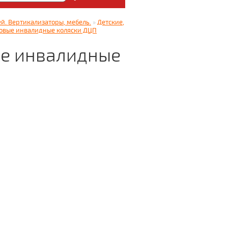
: Медицинский магазин
й. Вертикализаторы, мебель.
»
Детские,
5.
ковые инвалидные коляски ДЦП
ые инвалидные