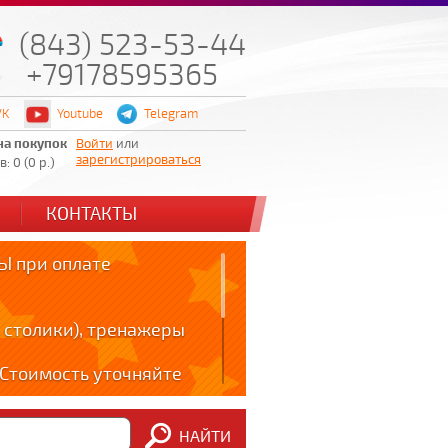
(843) 523-53-44
+79178595365
VK
Youtube
Telegram
на покупок
Войти
или
зарегистрироваться
: 0 (0 р.)
КОНТАКТЫ
 при оплате
 столики), тренажеры
! Стоимость уточняйте
ов!!!
НАЙТИ
m: t.me/zabota16 ;