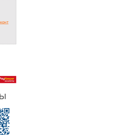
сконт
ры