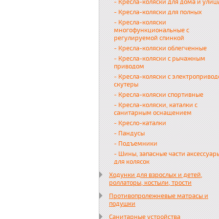
- Кресла-коляски для дома и улиц
- Кресла-коляски для полных
- Кресла-коляски
многофункциональные с
регулируемой спинкой
- Кресла-коляски облегченные
- Кресла-коляски с рычажным
приводом
- Кресла-коляски с электропривод
скутеры
- Кресла-коляски спортивные
- Кресла-коляски, каталки с
санитарным оснащением
- Кресло-каталки
- Пандусы
- Подъемники
- Шины, запасные части аксессуар
для колясок
Ходунки для взрослых и детей,
роллаторы, костыли, трости
Противопролежневые матрасы и
подушки
Санитарные устройства