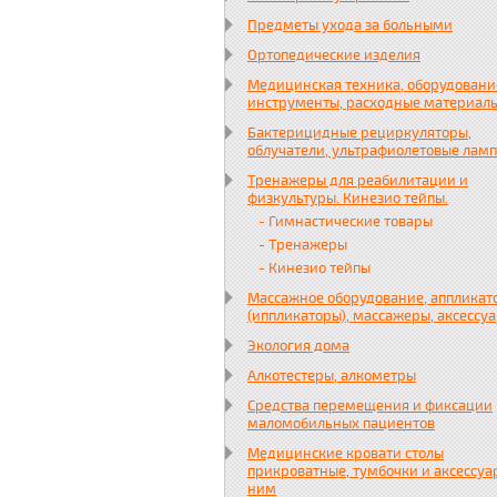
Предметы ухода за больными
Ортопедические изделия
Медицинская техника, оборудовани
инструменты, расходные материал
Бактерицидные рециркуляторы,
облучатели, ультрафиолетовые лам
Тренажеры для реабилитации и
физкультуры. Кинезио тейпы.
- Гимнастические товары
- Тренажеры
- Кинезио тейпы
Массажное оборудование, аппликат
(иппликаторы), массажеры, аксессу
Экология дома
Алкотестеры, алкометры
Средства перемещения и фиксации
маломобильных пациентов
Медицинские кровати столы
прикроватные, тумбочки и аксессуа
ним