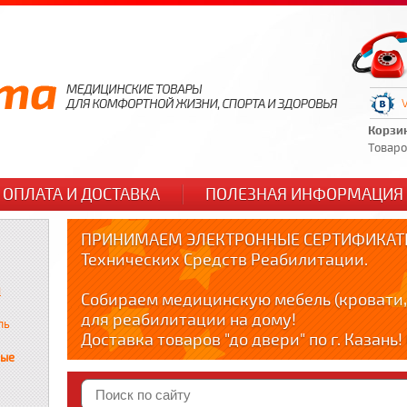
Корзи
Товаров
ОПЛАТА И ДОСТАВКА
ПОЛЕЗНАЯ ИНФОРМАЦИЯ
ПРИНИМАЕМ ЭЛЕКТРОННЫЕ СЕРТИФИКАТЫ
Технических Средств Реабилитации.
и
Собираем медицинскую мебель (кровати,
для реабилитации на дому!
ль
Доставка товаров "до двери" по г. Казань
по тел. +79178595365
ные
Краткие видео обзоры медицинских товар
YOUTUBE: youtube.com/@zabota16 ; Теlegra