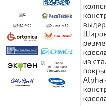
коляс
конст
выдерж
Широк
разме
кресл
из ст
покры
Alpha
конст
кресл