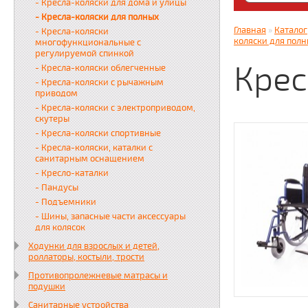
- Кресла-коляски для дома и улицы
Яндекс. Дз
- Кресла-коляски для полных
zabota16.r
Главная
»
Каталог
- Кресла-коляски
Всегда на 
коляски для пол
многофункциональные с
регулируемой спинкой
Крес
- Кресла-коляски облегченные
- Кресла-коляски с рычажным
приводом
- Кресла-коляски с электроприводом,
скутеры
- Кресла-коляски спортивные
- Кресла-коляски, каталки с
санитарным оснащением
- Кресло-каталки
- Пандусы
- Подъемники
- Шины, запасные части аксессуары
для колясок
Ходунки для взрослых и детей,
роллаторы, костыли, трости
Противопролежневые матрасы и
подушки
Санитарные устройства