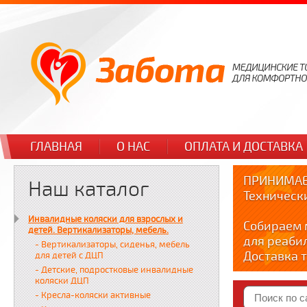
ГЛАВНАЯ
О НАС
ОПЛАТА И ДОСТАВКА
ПРИНИМАЕ
Наш каталог
Техническ
Инвалидные коляски для взрослых и
Собираем 
детей. Вертикализаторы, мебель.
для реаби
- Вертикализаторы, сиденья, мебель
Доставка т
для детей с ДЦП
по тел. +7
- Детские, подростковые инвалидные
коляски ДЦП
Краткие в
- Кресла-коляски активные
YOUTUBE: y