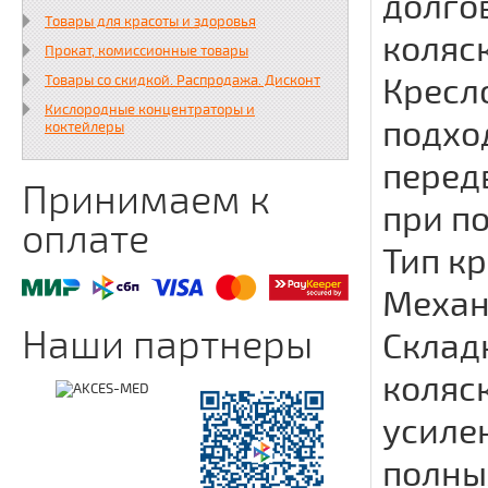
долго
Товары для красоты и здоровья
коляс
Прокат, комиссионные товары
Кресло
Товары со скидкой. Распродажа. Дисконт
Кислородные концентраторы и
подхо
коктейлеры
перед
Принимаем к
при п
оплате
Тип к
Механ
Наши партнеры
Складн
коляск
усилен
полны