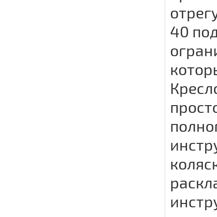
отрег
40 по
огран
котор
Кресло
прост
полно
инстр
коляск
раскл
инстр