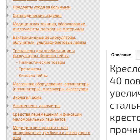
Предметы ухода за больными
Ортопедические изделия
Медицинская техника, оборудование.
инструменты, расходные материалы
Бактерицидные рециркуляторы,
облучатели, ультрафиолетовые лампы
Тренажеры для реабилитации и
Описание
физкультуры. Кинезио тейпы.
- Гимнастические товары
Кресл
- Тренажеры
- Кинезио тейпы
40 по
Массажное оборудование, аппликаторы
(иппликаторы), массажеры, аксессуары
увели
Экология дома
сталь
Алкотестеры, алкометры
крест
Средства перемещения и фиксации
маломобильных пациентов
прочн
Медицинские кровати столы
прикроватные, тумбочки и аксессуары к
ним