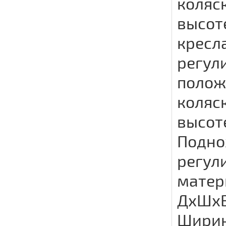
коляс
высот
кресл
регули
полож
коляс
высоте
Подно
регул
матер
ДхШхВ
Ширин