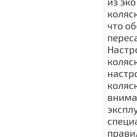
из эк
коляс
что о
перес
Настр
коляс
настр
коляс
внима
экспл
специ
прави