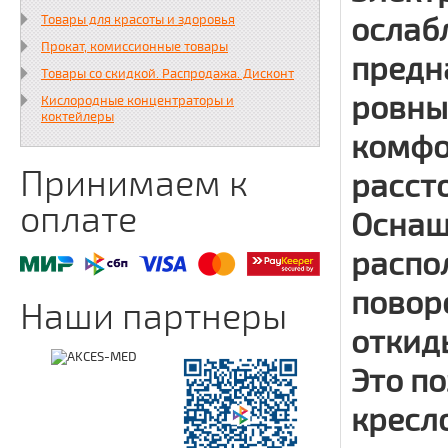
ослаб
Товары для красоты и здоровья
Прокат, комиссионные товары
предн
Товары со скидкой. Распродажа. Дисконт
ровны
Кислородные концентраторы и
коктейлеры
комфо
Принимаем к
рассто
оплате
Оснащ
распо
повор
Наши партнеры
откид
Это по
кресл