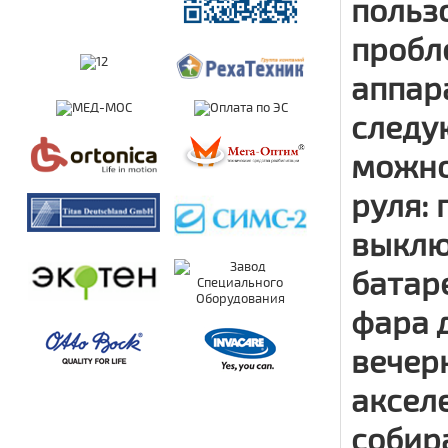
польз
пробл
аппар
следу
можно
руля:
выклю
батаре
фара 
вечерн
аксел
собира