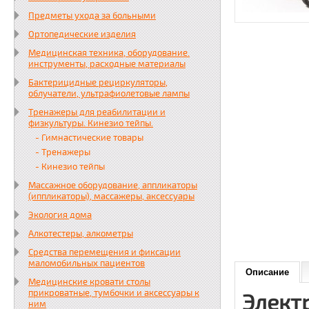
Предметы ухода за больными
Ортопедические изделия
Медицинская техника, оборудование.
инструменты, расходные материалы
Бактерицидные рециркуляторы,
облучатели, ультрафиолетовые лампы
Тренажеры для реабилитации и
физкультуры. Кинезио тейпы.
- Гимнастические товары
- Тренажеры
- Кинезио тейпы
Массажное оборудование, аппликаторы
(иппликаторы), массажеры, аксессуары
Экология дома
Алкотестеры, алкометры
Средства перемещения и фиксации
маломобильных пациентов
Описание
Медицинские кровати столы
прикроватные, тумбочки и аксессуары к
Элект
ним