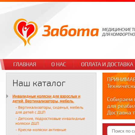
ГЛАВНАЯ
О НАС
ОПЛАТА И ДОСТАВКА
ПРИНИМАЕ
Наш каталог
Техническ
Инвалидные коляски для взрослых и
Собираем 
детей. Вертикализаторы, мебель.
для реаби
- Вертикализаторы, сиденья, мебель
Доставка т
для детей с ДЦП
по тел. +7
- Детские, подростковые инвалидные
коляски ДЦП
Краткие в
- Кресла-коляски активные
YOUTUBE: y