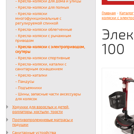
- Кресла-коляски для дома и улицы
Яндекс. Дз
- Кресла-коляски для полных
zabota16.r
Главная
»
Каталог
- Кресла-коляски
Всегда на 
коляски с электр
многофункциональные с
регулируемой спинкой
Элек
- Кресла-коляски облегченные
- Кресла-коляски с рычажным
приводом
100
- Кресла-коляски с электроприводом,
скутеры
- Кресла-коляски спортивные
- Кресла-коляски, каталки с
санитарным оснащением
- Кресло-каталки
- Пандусы
- Подъемники
- Шины, запасные части аксессуары
для колясок
Ходунки для взрослых и детей,
роллаторы, костыли, трости
Противопролежневые матрасы и
подушки
Санитарные устройства