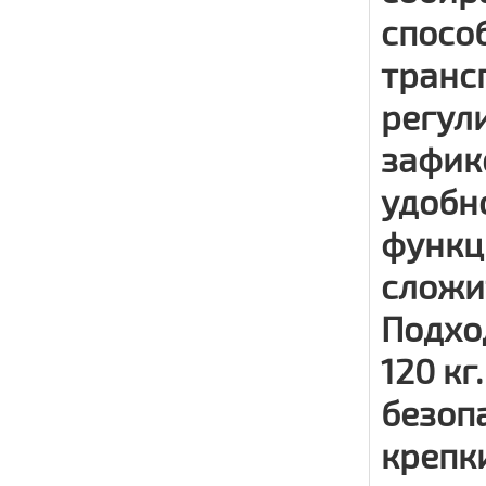
способ
транс
регул
зафик
удобн
функц
сложи
Подхо
120 кг
безоп
крепк