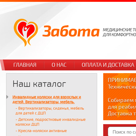
ГЛАВНАЯ
О НАС
ОПЛАТА И ДОСТАВКА
ПРИНИМАЕ
Наш каталог
Техническ
Инвалидные коляски для взрослых и
Собираем 
детей. Вертикализаторы, мебель.
для реаби
- Вертикализаторы, сиденья, мебель
Доставка т
для детей с ДЦП
по тел. +7
- Детские, подростковые инвалидные
коляски ДЦП
Краткие в
- Кресла-коляски активные
YOUTUBE: y