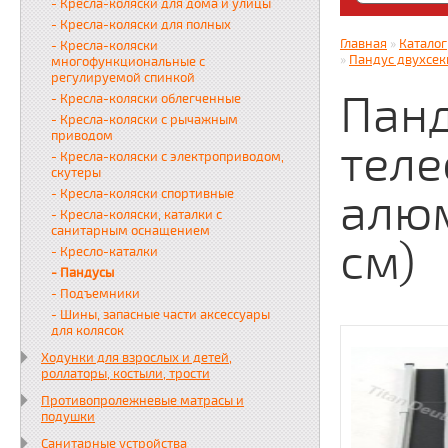
- Кресла-коляски для дома и улицы
Яндекс. Дз
- Кресла-коляски для полных
zabota16.r
Главная
»
Каталог
- Кресла-коляски
Всегда на 
»
Пандус двухсек
многофункциональные с
регулируемой спинкой
Панд
- Кресла-коляски облегченные
- Кресла-коляски с рычажным
приводом
теле
- Кресла-коляски с электроприводом,
скутеры
алюм
- Кресла-коляски спортивные
- Кресла-коляски, каталки с
санитарным оснащением
см)
- Кресло-каталки
- Пандусы
- Подъемники
- Шины, запасные части аксессуары
для колясок
Ходунки для взрослых и детей,
роллаторы, костыли, трости
Противопролежневые матрасы и
подушки
Санитарные устройства