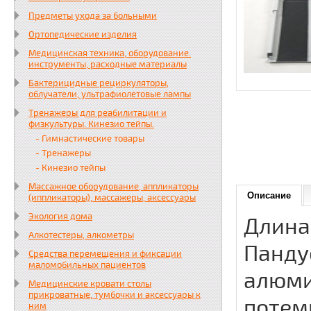
Предметы ухода за больными
Ортопедические изделия
Медицинская техника, оборудование.
инструменты, расходные материалы
Бактерицидные рециркуляторы,
облучатели, ультрафиолетовые лампы
Тренажеры для реабилитации и
физкультуры. Кинезио тейпы.
- Гимнастические товары
- Тренажеры
- Кинезио тейпы
Массажное оборудование, аппликаторы
Описание
(иппликаторы), массажеры, аксессуары
Экология дома
Длина
Алкотестеры, алкометры
Панду
Средства перемещения и фиксации
маломобильных пациентов
алюми
Медицинские кровати столы
прикроватные, тумбочки и аксессуары к
потем
ним