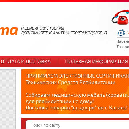
Корзи
Товаров
ОПЛАТА И ДОСТАВКА
ПОЛЕЗНАЯ ИНФОРМАЦИЯ
ПРИНИМАЕМ ЭЛЕКТРОННЫЕ СЕРТИФИКАТЫ
Технических Средств Реабилитации.
и
Собираем медицинскую мебель (кровати,
для реабилитации на дому!
Доставка товаров "до двери" по г. Казань
по тел. +79178595365
Краткие видео обзоры медицинских товар
YOUTUBE: youtube.com/@zabota16 ; Теlegra