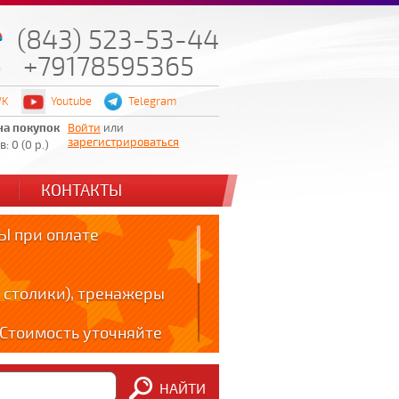
(843) 523-53-44
+79178595365
VK
Youtube
Telegram
на покупок
Войти
или
зарегистрироваться
: 0 (0 р.)
КОНТАКТЫ
 при оплате
 столики), тренажеры
! Стоимость уточняйте
ов!!!
НАЙТИ
m: t.me/zabota16 ;