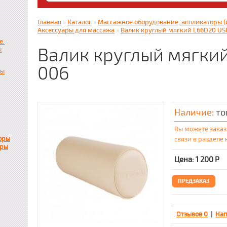
Яндекс. Дзен: dzen.ru/zabota16 ; RUTUBE
zabota16.ru
Главная
»
Каталог
»
Массажное оборудование, аппликаторы (
Всегда на связи !!! (Wats App)+7917859536
Аксессуары для массажа
»
Валик круглый мягкий L66D20 U
е.
Валик круглый мягки
ы
006
пы
Наличие:
то
Вы можете заказ
оры
связи в разделе
ары
Цена: 1 200
Р
ПРЕДЗАКАЗ
Отзывов 0
|
Нап