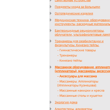
Санитарные устройства
Предметы ухода за больными
Ортопедические изделия
Медицинская техника, оборудовани
инструменты, расходные материал
Бактерицидные рециркуляторы,
облучатели, ультрафиолетовые лам
Тренажеры для реабилитации и
физкультуры. Кинезио тейпы.
- Гимнастические товары
- Тренажеры
- Кинезио тейпы
Массажное оборудование, аппликат
(иппликаторы), массажеры, аксессу
- Аксессуары для массажа
- Массажеры. Аппликаторы
(Иппликаторы Кузнецова).
- Массажные накидки и кресла
- Массажные столы и кушетки
Экология дома
Алкотестеры, алкометры