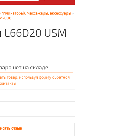
: Медицинский магазин
иппликаторы), массажеры, аксессуары
»
5.
SM-006
й L66D20 USM-
вара нет на складе
ать товар, используя форму обратной
 контакты
исать отзыв