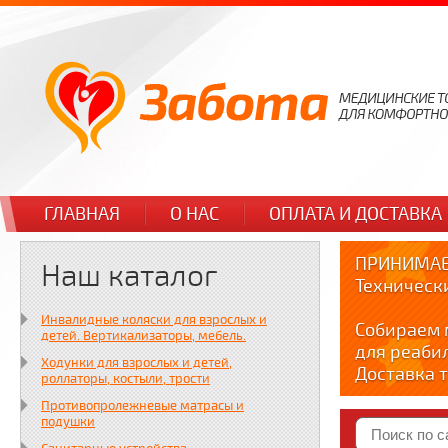
ГЛАВНАЯ
О НАС
ОПЛАТА И ДОСТАВКА
ПРИНИМАЕ
Наш каталог
Техническ
Инвалидные коляски для взрослых и
Собираем 
детей. Вертикализаторы, мебель.
для реаби
Ходунки для взрослых и детей,
Доставка т
роллаторы, костыли, трости
по тел. +7
Противопролежневые матрасы и
Краткие в
подушки
YOUTUBE: y