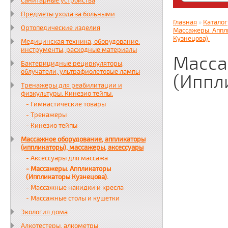
Санитарные устройства
Яндекс. Дз
Предметы ухода за больными
zabota16.r
Главная
»
Каталог
Ортопедические изделия
Всегда на 
Массажеры. Аппл
Кузнецова).
Медицинская техника, оборудование.
инструменты, расходные материалы
Масса
Бактерицидные рециркуляторы,
облучатели, ультрафиолетовые лампы
(Иппл
Тренажеры для реабилитации и
физкультуры. Кинезио тейпы.
- Гимнастические товары
- Тренажеры
- Кинезио тейпы
Массажное оборудование, аппликаторы
(иппликаторы), массажеры, аксессуары
- Аксессуары для массажа
- Массажеры. Аппликаторы
(Иппликаторы Кузнецова).
- Массажные накидки и кресла
- Массажные столы и кушетки
Экология дома
Алкотестеры, алкометры