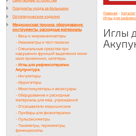
Санитарные устройства
Яндекс. Дз
Предметы ухода за больными
zabota16.r
Главная
»
Каталог
Ортопедические изделия
Всегда на 
Иглы для рефлекс
Медицинская техника, оборудование.
Иглы 
инструменты, расходные материалы
- Весы и жироанализаторы
Акупу
- Глюкометры и тест-полоски
- Специальные средства при
нарушении функций выделения моче-
кало приемники, катетеры
- Иглы для рефлексотерапии.
Акупунктура.
- Ингаляторы
- Ирригаторы
- Миостимуляторы и аксессуары
- Оборудование и расходные
материалы для мед. учреждений
- Отсасыватели медицинские
- Приборы для физиотерапии
- Пульсоксиметры
- Тонометры, термометры,
фонендоскопы