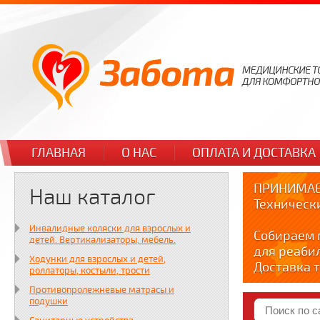
ГЛАВНАЯ
О НАС
ОПЛАТА И ДОСТАВКА
ПРИНИМАЕ
Наш каталог
Техническ
Инвалидные коляски для взрослых и
Собираем 
детей. Вертикализаторы, мебель.
для реаби
Ходунки для взрослых и детей,
Доставка т
роллаторы, костыли, трости
по тел. +7
Противопролежневые матрасы и
Краткие в
подушки
YOUTUBE: y