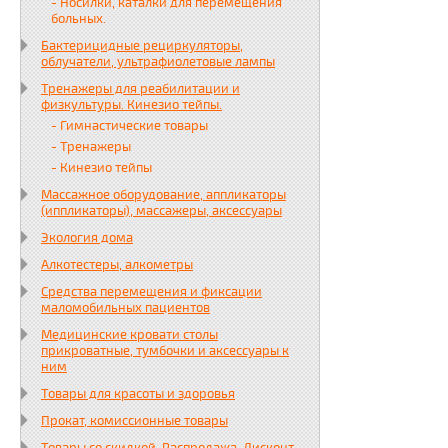
- Носилки, каталки для перемещения
больных.
Бактерицидные рециркуляторы,
облучатели, ультрафиолетовые лампы
Тренажеры для реабилитации и
физкультуры. Кинезио тейпы.
- Гимнастические товары
- Тренажеры
- Кинезио тейпы
Массажное оборудование, аппликаторы
(иппликаторы), массажеры, аксессуары
Экология дома
Алкотестеры, алкометры
Средства перемещения и фиксации
маломобильных пациентов
Медицинские кровати столы
прикроватные, тумбочки и аксессуары к
ним
Товары для красоты и здоровья
Прокат, комиссионные товары