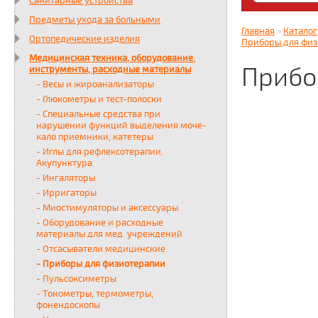
Санитарные устройства
Яндекс. Дз
Предметы ухода за больными
zabota16.r
Главная
»
Каталог
Ортопедические изделия
Всегда на 
Приборы для фи
Медицинская техника, оборудование.
Прибо
инструменты, расходные материалы
- Весы и жироанализаторы
- Глюкометры и тест-полоски
- Специальные средства при
нарушении функций выделения моче-
кало приемники, катетеры
- Иглы для рефлексотерапии.
Акупунктура.
- Ингаляторы
- Ирригаторы
- Миостимуляторы и аксессуары
- Оборудование и расходные
материалы для мед. учреждений
- Отсасыватели медицинские
- Приборы для физиотерапии
- Пульсоксиметры
- Тонометры, термометры,
фонендоскопы