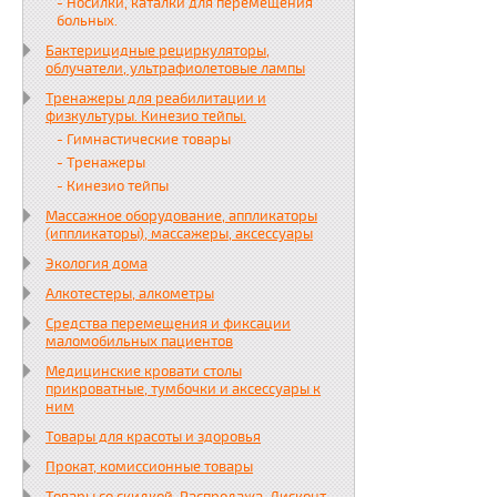
- Носилки, каталки для перемещения
больных.
Бактерицидные рециркуляторы,
облучатели, ультрафиолетовые лампы
Тренажеры для реабилитации и
физкультуры. Кинезио тейпы.
- Гимнастические товары
- Тренажеры
- Кинезио тейпы
Массажное оборудование, аппликаторы
(иппликаторы), массажеры, аксессуары
Экология дома
Алкотестеры, алкометры
Средства перемещения и фиксации
маломобильных пациентов
Медицинские кровати столы
прикроватные, тумбочки и аксессуары к
ним
Товары для красоты и здоровья
Прокат, комиссионные товары