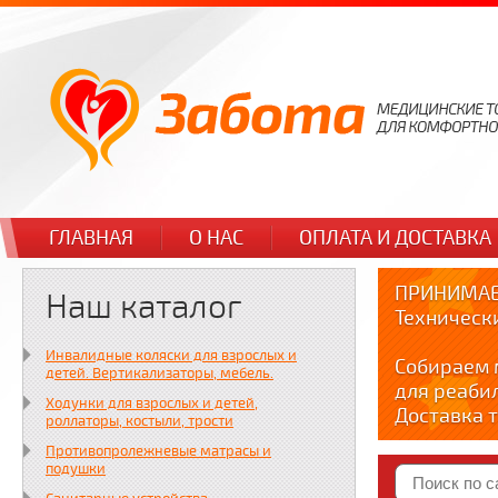
ГЛАВНАЯ
О НАС
ОПЛАТА И ДОСТАВКА
ПРИНИМАЕ
Наш каталог
Техническ
Инвалидные коляски для взрослых и
Собираем 
детей. Вертикализаторы, мебель.
для реаби
Ходунки для взрослых и детей,
Доставка т
роллаторы, костыли, трости
по тел. +7
Противопролежневые матрасы и
Краткие в
подушки
YOUTUBE: y