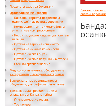
Санитарные устройства
Яндекс. Дз
Предметы ухода за больными
zabota16.r
Главная
»
Каталог
Ортопедические изделия
Всегда на 
ортезы, воротни
- Бандажи, корсеты, корректоры
осанки, шейные ортезы, воротники
Банда
- Компрессионный трикотаж, бинты
эластичные компрессионные
осанк
- Корригирующие изделия для стопы и
пальцев
- Ортезы на верхние конечности
- Ортезы на нижние конечности
- Ортопедическая обувь
- Ортопедические подушки и матрасы
- Стельки ортопедические
Медицинская техника, оборудование.
инструменты, расходные материалы
Бактерицидные рециркуляторы,
облучатели, ультрафиолетовые лампы
Тренажеры для реабилитации и
физкультуры. Кинезио тейпы.
- Гимнастические товары
- Тренажеры