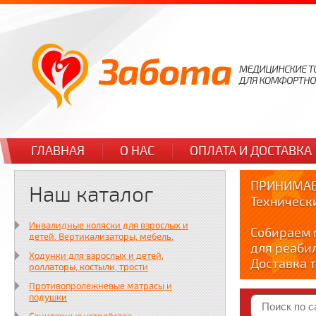
ГЛАВНАЯ
О НАС
ОПЛАТА И ДОСТАВКА
ПРИНИМАЕ
Наш каталог
Техническ
Инвалидные коляски для взрослых и
Собираем 
детей. Вертикализаторы, мебель.
для реаби
Ходунки для взрослых и детей,
Доставка т
роллаторы, костыли, трости
по тел. +7
Противопролежневые матрасы и
Краткие в
подушки
YOUTUBE: y