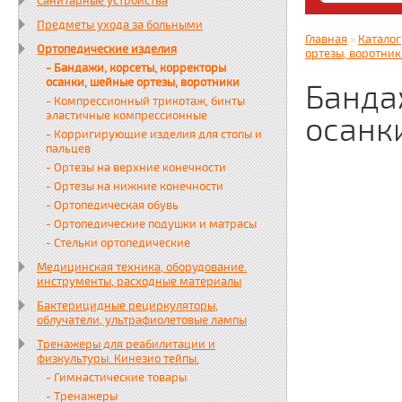
Санитарные устройства
Яндекс. Дз
Предметы ухода за больными
zabota16.r
Главная
»
Каталог
Ортопедические изделия
Всегда на 
ортезы, воротни
- Бандажи, корсеты, корректоры
осанки, шейные ортезы, воротники
Банда
- Компрессионный трикотаж, бинты
эластичные компрессионные
осанк
- Корригирующие изделия для стопы и
пальцев
- Ортезы на верхние конечности
- Ортезы на нижние конечности
- Ортопедическая обувь
- Ортопедические подушки и матрасы
- Стельки ортопедические
Медицинская техника, оборудование.
инструменты, расходные материалы
Бактерицидные рециркуляторы,
облучатели, ультрафиолетовые лампы
Тренажеры для реабилитации и
физкультуры. Кинезио тейпы.
- Гимнастические товары
- Тренажеры