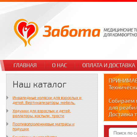
ГЛАВНАЯ
О НАС
ОПЛАТА И ДОСТАВКА
ПРИНИМАЕ
Наш каталог
Техническ
Инвалидные коляски для взрослых и
Собираем 
детей. Вертикализаторы, мебель.
для реаби
Ходунки для взрослых и детей,
Доставка т
роллаторы, костыли, трости
по тел. +7
Противопролежневые матрасы и
Краткие в
подушки
YOUTUBE: y