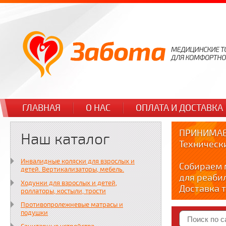
ГЛАВНАЯ
О НАС
ОПЛАТА И ДОСТАВКА
ПРИНИМАЕ
Наш каталог
Техническ
Инвалидные коляски для взрослых и
Собираем 
детей. Вертикализаторы, мебель.
для реаби
Ходунки для взрослых и детей,
Доставка т
роллаторы, костыли, трости
по тел. +7
Противопролежневые матрасы и
Краткие в
подушки
YOUTUBE: y