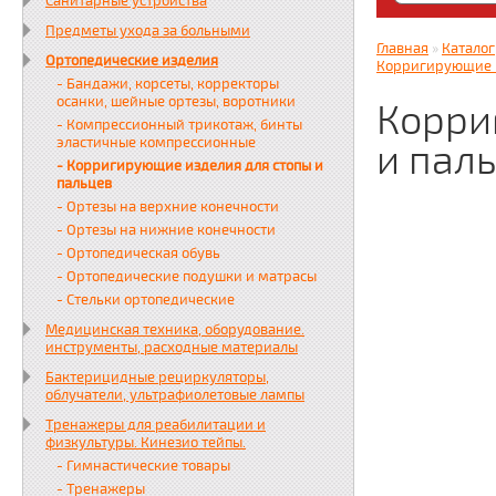
Санитарные устройства
Яндекс. Дз
Предметы ухода за больными
zabota16.r
Главная
»
Каталог
Ортопедические изделия
Всегда на 
Корригирующие и
- Бандажи, корсеты, корректоры
осанки, шейные ортезы, воротники
Корри
- Компрессионный трикотаж, бинты
эластичные компрессионные
и пал
- Корригирующие изделия для стопы и
пальцев
- Ортезы на верхние конечности
- Ортезы на нижние конечности
- Ортопедическая обувь
- Ортопедические подушки и матрасы
- Стельки ортопедические
Медицинская техника, оборудование.
инструменты, расходные материалы
Бактерицидные рециркуляторы,
облучатели, ультрафиолетовые лампы
Тренажеры для реабилитации и
физкультуры. Кинезио тейпы.
- Гимнастические товары
- Тренажеры