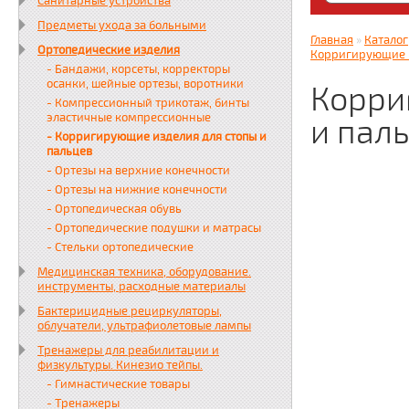
Санитарные устройства
Яндекс. Дз
Предметы ухода за больными
zabota16.r
Главная
»
Каталог
Ортопедические изделия
Всегда на 
Корригирующие и
- Бандажи, корсеты, корректоры
осанки, шейные ортезы, воротники
Корри
- Компрессионный трикотаж, бинты
эластичные компрессионные
и пал
- Корригирующие изделия для стопы и
пальцев
- Ортезы на верхние конечности
- Ортезы на нижние конечности
- Ортопедическая обувь
- Ортопедические подушки и матрасы
- Стельки ортопедические
Медицинская техника, оборудование.
инструменты, расходные материалы
Бактерицидные рециркуляторы,
облучатели, ультрафиолетовые лампы
Тренажеры для реабилитации и
физкультуры. Кинезио тейпы.
- Гимнастические товары
- Тренажеры