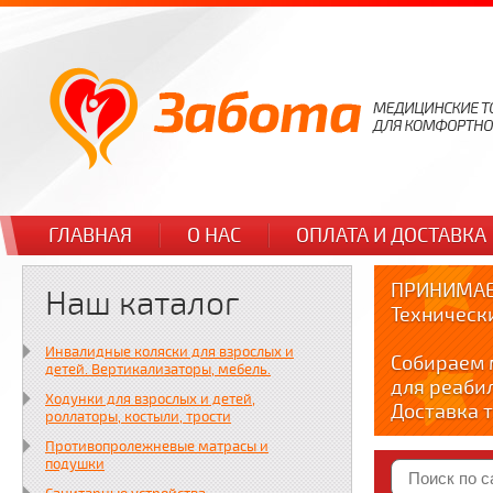
ГЛАВНАЯ
О НАС
ОПЛАТА И ДОСТАВКА
ПРИНИМАЕ
Наш каталог
Техническ
Инвалидные коляски для взрослых и
Собираем 
детей. Вертикализаторы, мебель.
для реаби
Ходунки для взрослых и детей,
Доставка т
роллаторы, костыли, трости
по тел. +7
Противопролежневые матрасы и
Краткие в
подушки
YOUTUBE: y