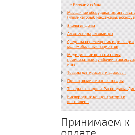
- Кинезио тейпы
Массажное оборудование, аппликат
(иппликаторы), массажеры, аксессу
Экология дома
Алкотестеры, алкометры
Средства перемещения и фиксации
маломобильных пациентов
Медицинские кровати столы
прикроватные, тумбочки и аксессуа
ним
Товары для красоты и здоровья
Прокат, комиссионные товары
Товары со скидкой. Распродажа. Ди
Кислородные концентраторы и
коктейлеры
Принимаем к
оплате