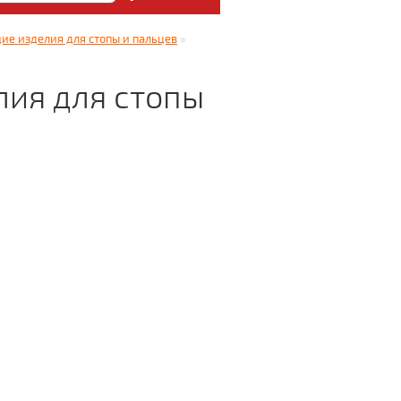
: Медицинский магазин
е изделия для стопы и пальцев
»
5.
ия для стопы