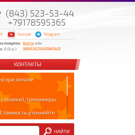
(843) 523-53-44
+79178595365
VK
Youtube
Telegram
на покупок
Войти
или
зарегистрироваться
: 0 (0 р.)
КОНТАКТЫ
 при оплате
 столики), тренажеры
! Стоимость уточняйте
ов!!!
НАЙТИ
m: t.me/zabota16 ;