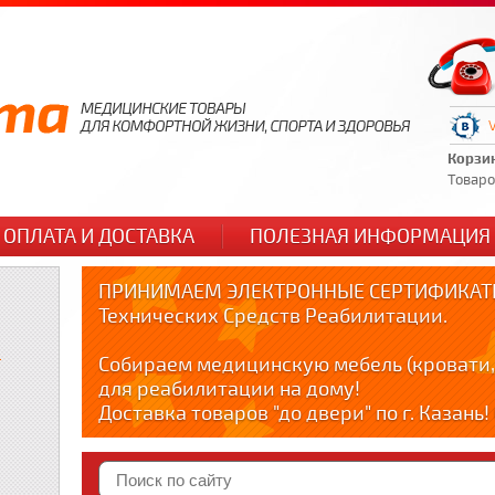
Корзи
Товаров
ОПЛАТА И ДОСТАВКА
ПОЛЕЗНАЯ ИНФОРМАЦИЯ
ПРИНИМАЕМ ЭЛЕКТРОННЫЕ СЕРТИФИКАТЫ
Технических Средств Реабилитации.
и
Собираем медицинскую мебель (кровати,
для реабилитации на дому!
Доставка товаров "до двери" по г. Казань
по тел. +79178595365
Краткие видео обзоры медицинских товар
YOUTUBE: youtube.com/@zabota16 ; Теlegra