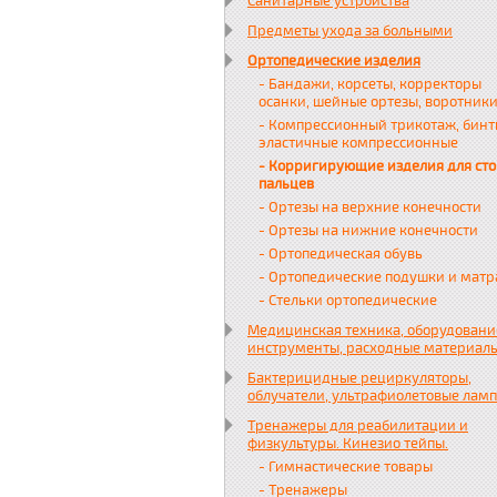
Санитарные устройства
Предметы ухода за больными
Ортопедические изделия
- Бандажи, корсеты, корректоры
осанки, шейные ортезы, воротник
- Компрессионный трикотаж, бин
эластичные компрессионные
- Корригирующие изделия для сто
пальцев
- Ортезы на верхние конечности
- Ортезы на нижние конечности
- Ортопедическая обувь
- Ортопедические подушки и матр
- Стельки ортопедические
Медицинская техника, оборудовани
инструменты, расходные материал
Бактерицидные рециркуляторы,
облучатели, ультрафиолетовые лам
Тренажеры для реабилитации и
физкультуры. Кинезио тейпы.
- Гимнастические товары
- Тренажеры