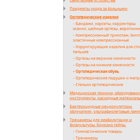
Санитарные устройства
Предметы ухода за больными
Ортопедические изделия
- Бандажи, корсеты, корректоры
осанки, шейные ортезы, воротник
- Компрессионный трикотаж, бин
эластичные компрессионные
- Корригирующие изделия для сто
пальцев
- Ортезы на верхние конечности
- Ортезы на нижние конечности
- Ортопедическая обувь
- Ортопедические подушки и матр
- Стельки ортопедические
Медицинская техника, оборудовани
инструменты, расходные материал
Бактерицидные рециркуляторы,
облучатели, ультрафиолетовые лам
Тренажеры для реабилитации и
физкультуры. Кинезио тейпы.
- Гимнастические товары
- Тренажеры