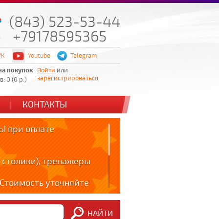
(843) 523-53-44
+79178595365
VK
Youtube
Telegram
на покупок
Войти
или
зарегистрироваться
: 0 (0 р.)
КОНТАКТЫ
 при оплате
 столики), тренажеры
! Стоимость уточняйте
ов!!!
НАЙТИ
m: t.me/zabota16 ;