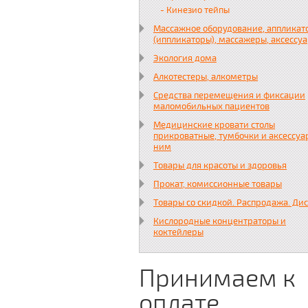
- Кинезио тейпы
Массажное оборудование, аппликат
(иппликаторы), массажеры, аксессу
Экология дома
Алкотестеры, алкометры
Средства перемещения и фиксации
маломобильных пациентов
Медицинские кровати столы
прикроватные, тумбочки и аксессуа
ним
Товары для красоты и здоровья
Прокат, комиссионные товары
Товары со скидкой. Распродажа. Ди
Кислородные концентраторы и
коктейлеры
Принимаем к
оплате