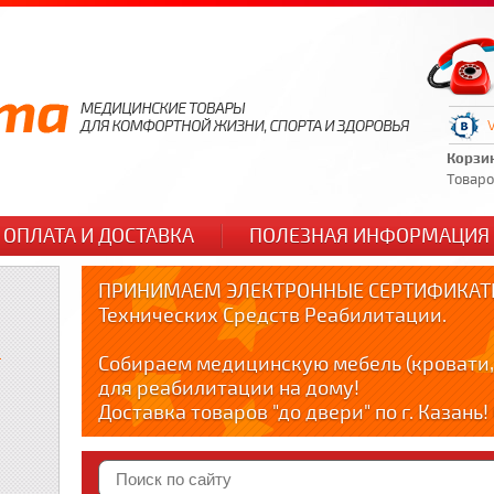
Корзи
Товаров
ОПЛАТА И ДОСТАВКА
ПОЛЕЗНАЯ ИНФОРМАЦИЯ
ПРИНИМАЕМ ЭЛЕКТРОННЫЕ СЕРТИФИКАТЫ
Технических Средств Реабилитации.
и
Собираем медицинскую мебель (кровати,
для реабилитации на дому!
Доставка товаров "до двери" по г. Казань
по тел. +79178595365
Краткие видео обзоры медицинских товар
YOUTUBE: youtube.com/@zabota16 ; Теlegra