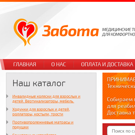
ГЛАВНАЯ
О НАС
ОПЛАТА И ДОСТАВКА
ПРИНИМАЕ
Наш каталог
Техническ
Инвалидные коляски для взрослых и
Собираем 
детей. Вертикализаторы, мебель.
для реаби
Ходунки для взрослых и детей,
Доставка т
роллаторы, костыли, трости
по тел. +7
Противопролежневые матрасы и
Краткие в
подушки
YOUTUBE: y