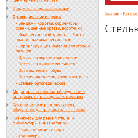
Санитарные устройства
Яндекс. Дз
Предметы ухода за больными
zabota16.r
Главная
»
Каталог
Ортопедические изделия
Всегда на 
- Бандажи, корсеты, корректоры
Стель
осанки, шейные ортезы, воротники
- Компрессионный трикотаж, бинты
эластичные компрессионные
- Корригирующие изделия для стопы и
пальцев
- Ортезы на верхние конечности
- Ортезы на нижние конечности
- Ортопедическая обувь
- Ортопедические подушки и матрасы
- Стельки ортопедические
Медицинская техника, оборудование.
инструменты, расходные материалы
Бактерицидные рециркуляторы,
облучатели, ультрафиолетовые лампы
Тренажеры для реабилитации и
физкультуры. Кинезио тейпы.
- Гимнастические товары
- Тренажеры