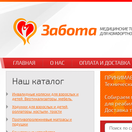
ГЛАВНАЯ
О НАС
ОПЛАТА И ДОСТАВКА
ПРИНИМАЕ
Наш каталог
Техническ
Инвалидные коляски для взрослых и
Собираем 
детей. Вертикализаторы, мебель.
для реаби
Ходунки для взрослых и детей,
Доставка т
роллаторы, костыли, трости
по тел. +7
Противопролежневые матрасы и
Краткие в
подушки
YOUTUBE: y