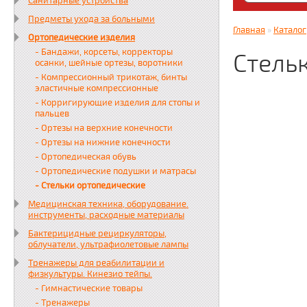
Санитарные устройства
Яндекс. Дз
Предметы ухода за больными
zabota16.r
Главная
»
Каталог
Ортопедические изделия
Всегда на 
- Бандажи, корсеты, корректоры
Стель
осанки, шейные ортезы, воротники
- Компрессионный трикотаж, бинты
эластичные компрессионные
- Корригирующие изделия для стопы и
пальцев
- Ортезы на верхние конечности
- Ортезы на нижние конечности
- Ортопедическая обувь
- Ортопедические подушки и матрасы
- Стельки ортопедические
Медицинская техника, оборудование.
инструменты, расходные материалы
Бактерицидные рециркуляторы,
облучатели, ультрафиолетовые лампы
Тренажеры для реабилитации и
физкультуры. Кинезио тейпы.
- Гимнастические товары
- Тренажеры