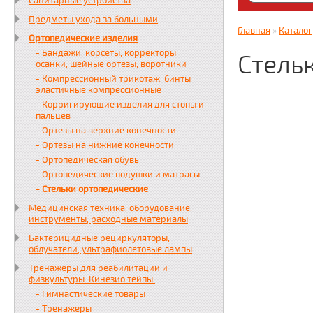
Санитарные устройства
Яндекс. Дз
Предметы ухода за больными
zabota16.r
Главная
»
Каталог
Ортопедические изделия
Всегда на 
- Бандажи, корсеты, корректоры
Стель
осанки, шейные ортезы, воротники
- Компрессионный трикотаж, бинты
эластичные компрессионные
- Корригирующие изделия для стопы и
пальцев
- Ортезы на верхние конечности
- Ортезы на нижние конечности
- Ортопедическая обувь
- Ортопедические подушки и матрасы
- Стельки ортопедические
Медицинская техника, оборудование.
инструменты, расходные материалы
Бактерицидные рециркуляторы,
облучатели, ультрафиолетовые лампы
Тренажеры для реабилитации и
физкультуры. Кинезио тейпы.
- Гимнастические товары
- Тренажеры