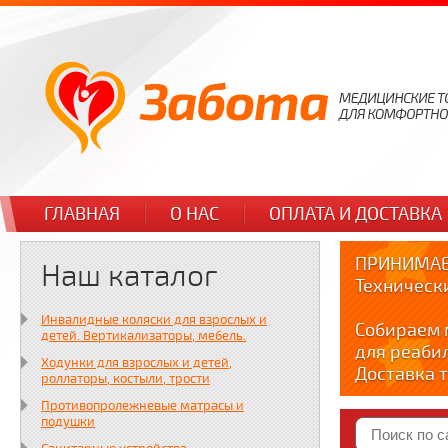
ГЛАВНАЯ
О НАС
ОПЛАТА И ДОСТАВКА
ПРИНИМАЕ
Наш каталог
Техническ
Инвалидные коляски для взрослых и
Собираем 
детей. Вертикализаторы, мебель.
для реаби
Ходунки для взрослых и детей,
Доставка т
роллаторы, костыли, трости
по тел. +7
Противопролежневые матрасы и
Краткие в
подушки
YOUTUBE: y