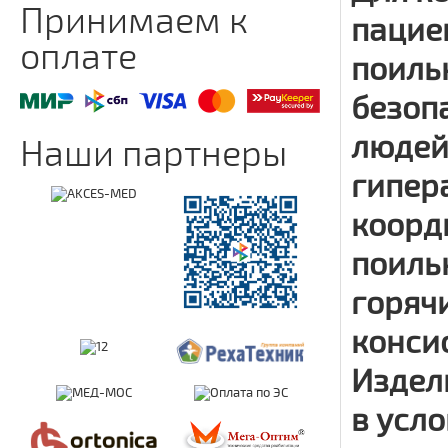
Принимаем к
пацие
оплате
поиль
безоп
людей
Наши партнеры
гипер
коорд
поиль
горяч
консис
Издел
в усл