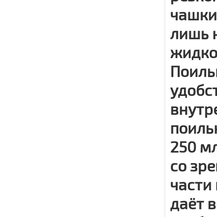
чашки
лишь 
жидко
Поиль
удобст
внутр
поиль
250 м
со зр
части
даёт 