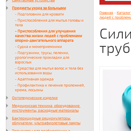
Санитарные устройства
Яндекс. Дз
Предметы ухода за больными
zabota16.r
Главная
»
Каталог
- Подголовник для кровати
Всегда на 
людей с проблем
- Приспособления для мытья головы и
тела
Сили
- Приспособления для улучшения
качества жизни людей с проблемами
опорно-двигательного аппарата
труб
- Судна и мочеприемники
- Подгузники, трусы, пеленки,
урологические прокладки для
взрослых
- Средства для мытья волос и тела без
использования воды
- Адаптивная одежда
- Профилактика и лечение пролежней,
крема, лосьоны
Ортопедические изделия
Медицинская техника, оборудование.
инструменты, расходные материалы
Бактерицидные рециркуляторы,
облучатели, ультрафиолетовые лампы