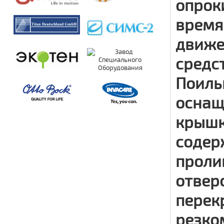
опрок
время
движе
средс
Поиль
оснащ
крышк
содер
проли
отвер
перек
резко