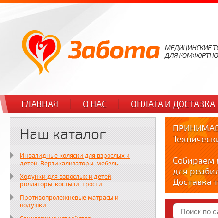
ГЛАВНАЯ
О НАС
ОПЛАТА И ДОСТАВКА
ПРИНИМАЕ
Наш каталог
Техническ
Инвалидные коляски для взрослых и
Собираем 
детей. Вертикализаторы, мебель.
для реаби
Ходунки для взрослых и детей,
Доставка т
роллаторы, костыли, трости
по тел. +7
Противопролежневые матрасы и
Краткие в
подушки
YOUTUBE: y