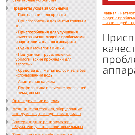
Санитарные устройства
Яндекс. Дз
Предметы ухода за больными
zabota16.r
Главная
»
Каталог
- Подголовник для кровати
Всегда на 
людей с проблем
- Приспособления для мытья головы и
жизни людей с п
тела
- Приспособления для улучшения
Присп
качества жизни людей с проблемами
опорно-двигательного аппарата
качес
- Судна и мочеприемники
- Подгузники, трусы, пеленки,
пробл
урологические прокладки для
взрослых
аппар
- Средства для мытья волос и тела без
использования воды
- Адаптивная одежда
- Профилактика и лечение пролежней,
крема, лосьоны
Ортопедические изделия
Медицинская техника, оборудование.
инструменты, расходные материалы
Бактерицидные рециркуляторы,
облучатели, ультрафиолетовые лампы