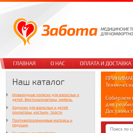
ГЛАВНАЯ
О НАС
ОПЛАТА И ДОСТАВКА
ПРИНИМАЕ
Наш каталог
Техническ
Инвалидные коляски для взрослых и
Собираем 
детей. Вертикализаторы, мебель.
для реаби
Ходунки для взрослых и детей,
Доставка т
роллаторы, костыли, трости
по тел. +7
Противопролежневые матрасы и
Краткие в
подушки
YOUTUBE: y