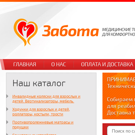
ГЛАВНАЯ
О НАС
ОПЛАТА И ДОСТАВКА
ПРИНИМАЕ
Наш каталог
Техническ
Инвалидные коляски для взрослых и
Собираем 
детей. Вертикализаторы, мебель.
для реаби
Ходунки для взрослых и детей,
Доставка т
роллаторы, костыли, трости
по тел. +7
Противопролежневые матрасы и
Краткие в
подушки
YOUTUBE: y