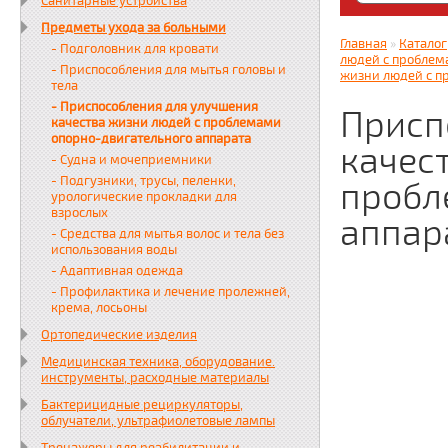
Санитарные устройства
Яндекс. Дз
Предметы ухода за больными
zabota16.r
Главная
»
Каталог
- Подголовник для кровати
Всегда на 
людей с проблем
- Приспособления для мытья головы и
жизни людей с п
тела
- Приспособления для улучшения
Присп
качества жизни людей с проблемами
опорно-двигательного аппарата
качес
- Судна и мочеприемники
- Подгузники, трусы, пеленки,
пробл
урологические прокладки для
взрослых
аппар
- Средства для мытья волос и тела без
использования воды
- Адаптивная одежда
- Профилактика и лечение пролежней,
крема, лосьоны
Ортопедические изделия
Медицинская техника, оборудование.
инструменты, расходные материалы
Бактерицидные рециркуляторы,
облучатели, ультрафиолетовые лампы