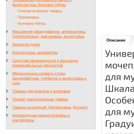
Тренажеры для реабилитации и
физкультуры. Кинезио тейпы.
- Гимнастические товары
- Тренажеры
- Кинезио тейпы
Массажное оборудование, аппликаторы
(иппликаторы), массажеры, аксессуары
Описание
Экология дома
Униве
Алкотестеры, алкометры
Средства перемещения и фиксации
мочеп
маломобильных пациентов
Медицинские кровати столы
для м
прикроватные, тумбочки и аксессуары к
ним
Шкала
Товары для красоты и здоровья
Особе
Прокат, комиссионные товары
Товары со скидкой. Распродажа. Дисконт
для м
Кислородные концентраторы и
коктейлеры
Граду