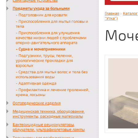
Санитарные устройства
Яндекс. Дз
Предметы ухода за больными
zabota16.r
Главная
»
Каталог
- Подголовник для кровати
Всегда на 
"Утка")
- Приспособления для мытья головы и
тела
Моче
- Приспособления для улучшения
качества жизни людей с проблемами
опорно-двигательного аппарата
- Судна и мочеприемники
- Подгузники, трусы, пеленки,
урологические прокладки для
взрослых
- Средства для мытья волос и тела без
использования воды
- Адаптивная одежда
- Профилактика и лечение пролежней,
крема, лосьоны
Ортопедические изделия
Медицинская техника, оборудование.
инструменты, расходные материалы
Бактерицидные рециркуляторы,
облучатели, ультрафиолетовые лампы