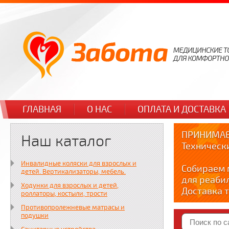
ГЛАВНАЯ
О НАС
ОПЛАТА И ДОСТАВКА
ПРИНИМАЕ
Наш каталог
Техническ
Инвалидные коляски для взрослых и
Собираем 
детей. Вертикализаторы, мебель.
для реаби
Ходунки для взрослых и детей,
Доставка т
роллаторы, костыли, трости
по тел. +7
Противопролежневые матрасы и
Краткие в
подушки
YOUTUBE: y