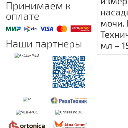
измер
Принимаем к
насад
оплате
мочи.
Техни
Наши партнеры
мл – 1