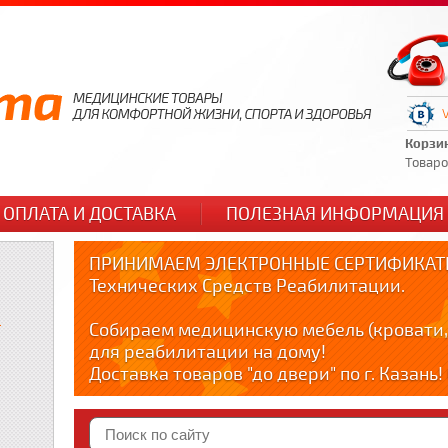
Корзи
Товаров
ОПЛАТА И ДОСТАВКА
ПОЛЕЗНАЯ ИНФОРМАЦИЯ
ПРИНИМАЕМ ЭЛЕКТРОННЫЕ СЕРТИФИКАТЫ
Технических Средств Реабилитации.
и
Собираем медицинскую мебель (кровати,
для реабилитации на дому!
Доставка товаров "до двери" по г. Казань
по тел. +79178595365
Краткие видео обзоры медицинских товар
YOUTUBE: youtube.com/@zabota16 ; Теlegra