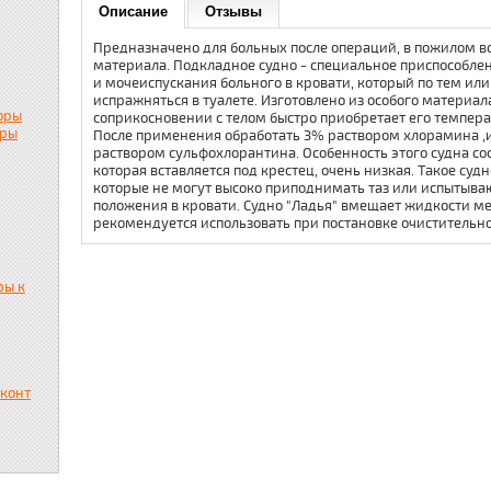
Описание
Отзывы
Предназначено для больных после операций, в пожилом во
материала. Подкладное судно - специальное приспособле
и мочеиспускания больного в кровати, который по тем и
испражняться в туалете. Изготовлено из особого материал
оры
соприкосновении с телом быстро приобретает его темпера
ары
После применения обработать 3% раствором хлорамина ,и
раствором сульфохлорантина. Особенность этого судна сост
которая вставляется под крестец, очень низкая. Такое суд
которые не могут высоко приподнимать таз или испытыва
положения в кровати. Судно "Ладья" вмещает жидкости ме
рекомендуется использовать при постановке очистительн
ры к
сконт