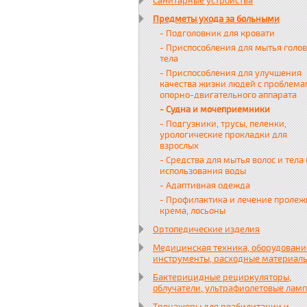
Санитарные устройства
Предметы ухода за больными
- Подголовник для кровати
- Приспособления для мытья голов
тела
- Приспособления для улучшения
качества жизни людей с проблем
опорно-двигательного аппарата
- Судна и мочеприемники
- Подгузники, трусы, пеленки,
урологические прокладки для
взрослых
- Средства для мытья волос и тела 
использования воды
- Адаптивная одежда
- Профилактика и лечение пролеж
крема, лосьоны
Ортопедические изделия
Медицинская техника, оборудовани
инструменты, расходные материал
Бактерицидные рециркуляторы,
облучатели, ультрафиолетовые лам