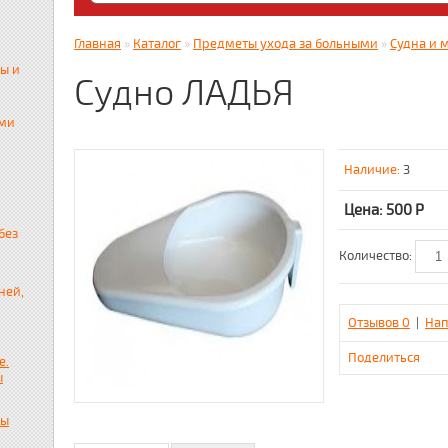
Яндекс. Дзен: dzen.ru/zabota16 ; RUTUBE
zabota16.ru
Главная
»
Каталог
»
Предметы ухода за больными
»
Судна и 
Всегда на связи !!! (Wats App)+7917859536
ы и
Судно ЛАДЬЯ
ами
Наличие:
3
Цена: 500
Р
без
Количество:
ней,
Отзывов 0
|
Нап
Поделиться
е.
ы
пы