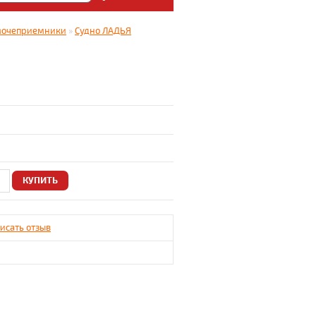
: Медицинский магазин
мочеприемники
»
Судно ЛАДЬЯ
5.
исать отзыв