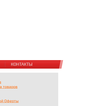
КОНТАКТЫ
в
а товаров
ой Оферты