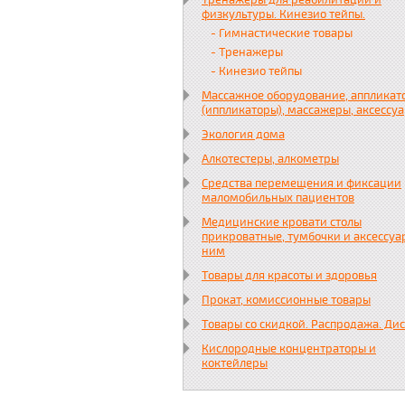
Тренажеры для реабилитации и
физкультуры. Кинезио тейпы.
- Гимнастические товары
- Тренажеры
- Кинезио тейпы
Массажное оборудование, аппликат
(иппликаторы), массажеры, аксессу
Экология дома
Алкотестеры, алкометры
Средства перемещения и фиксации
маломобильных пациентов
Медицинские кровати столы
прикроватные, тумбочки и аксессуа
ним
Товары для красоты и здоровья
Прокат, комиссионные товары
Товары со скидкой. Распродажа. Ди
Кислородные концентраторы и
коктейлеры