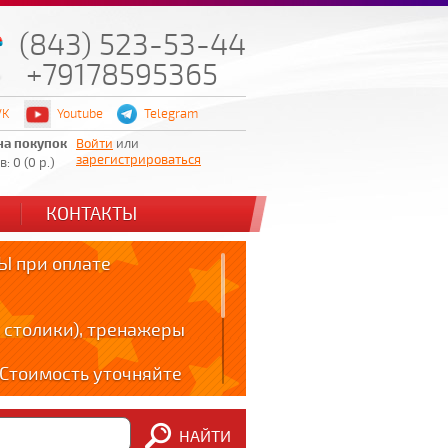
(843) 523-53-44
+79178595365
VK
Youtube
Telegram
на покупок
Войти
или
зарегистрироваться
: 0 (0 р.)
КОНТАКТЫ
 при оплате
 столики), тренажеры
! Стоимость уточняйте
ов!!!
НАЙТИ
m: t.me/zabota16 ;