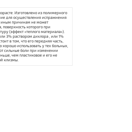
зрасте. Изготовлено из полимерного
ние для осуществления испражнения
ли иным причинам не может
а, поверхность которого при
туру (эффект «теплого материала»).
ли 3% раствором дихлора , или 1%
оит в том, что его передняя часть,
но хорошо использовать у тех больных,
ют сильные боли при изменении
ньше, чем пластиковое и его не
ой клизмы.