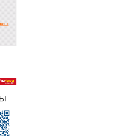
сконт
ры