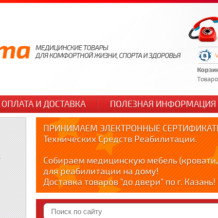
Корзи
Товаров
ОПЛАТА И ДОСТАВКА
ПОЛЕЗНАЯ ИНФОРМАЦИЯ
ПРИНИМАЕМ ЭЛЕКТРОННЫЕ СЕРТИФИКАТЫ
Технических Средств Реабилитации.
и
Собираем медицинскую мебель (кровати,
для реабилитации на дому!
Доставка товаров "до двери" по г. Казань
по тел. +79178595365
Краткие видео обзоры медицинских товар
YOUTUBE: youtube.com/@zabota16 ; Теlegra