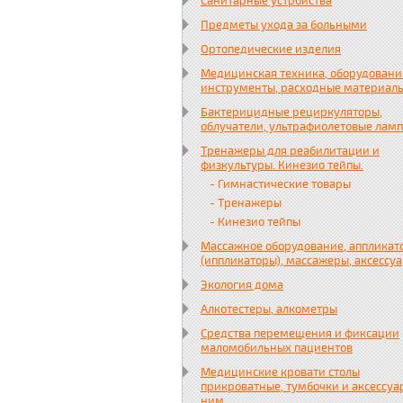
Санитарные устройства
Предметы ухода за больными
Ортопедические изделия
Медицинская техника, оборудовани
инструменты, расходные материал
Бактерицидные рециркуляторы,
облучатели, ультрафиолетовые лам
Тренажеры для реабилитации и
физкультуры. Кинезио тейпы.
- Гимнастические товары
- Тренажеры
- Кинезио тейпы
Массажное оборудование, аппликат
(иппликаторы), массажеры, аксессу
Экология дома
Алкотестеры, алкометры
Средства перемещения и фиксации
маломобильных пациентов
Медицинские кровати столы
прикроватные, тумбочки и аксессуа
ним