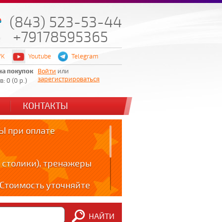
(843) 523-53-44
+79178595365
VK
Youtube
Telegram
на покупок
Войти
или
зарегистрироваться
: 0 (0 р.)
КОНТАКТЫ
 при оплате
 столики), тренажеры
! Стоимость уточняйте
ов!!!
НАЙТИ
m: t.me/zabota16 ;