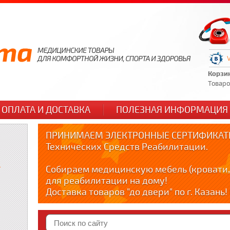
Корзи
Товаров
ОПЛАТА И ДОСТАВКА
ПОЛЕЗНАЯ ИНФОРМАЦИЯ
ПРИНИМАЕМ ЭЛЕКТРОННЫЕ СЕРТИФИКАТЫ
Технических Средств Реабилитации.
и
Собираем медицинскую мебель (кровати,
для реабилитации на дому!
Доставка товаров "до двери" по г. Казань
по тел. +79178595365
Краткие видео обзоры медицинских товар
YOUTUBE: youtube.com/@zabota16 ; Теlegra