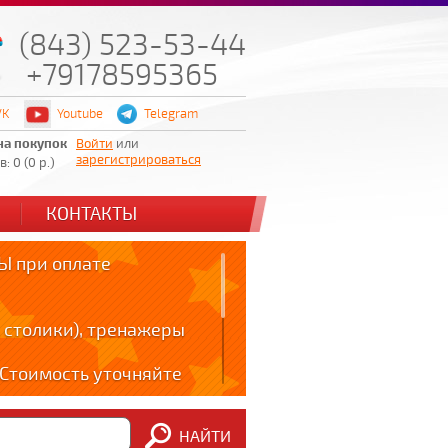
(843) 523-53-44
+79178595365
VK
Youtube
Telegram
на покупок
Войти
или
зарегистрироваться
: 0 (0 р.)
КОНТАКТЫ
 при оплате
 столики), тренажеры
! Стоимость уточняйте
ов!!!
НАЙТИ
m: t.me/zabota16 ;