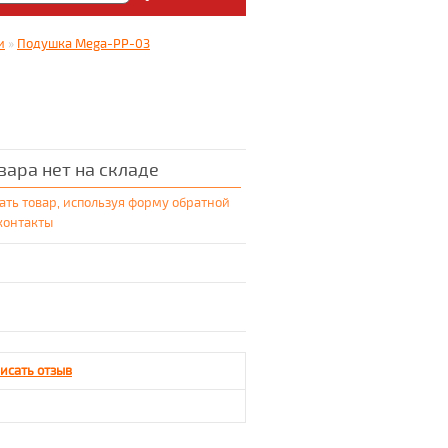
: Медицинский магазин
и
»
Подушка Mega-PP-03
5.
вара нет на складе
ать товар, используя форму обратной
 контакты
исать отзыв