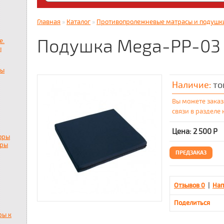
Яндекс. Дзен: dzen.ru/zabota16 ; RUTUBE
zabota16.ru
Главная
»
Каталог
»
Противопролежневые матрасы и подушк
Всегда на связи !!! (Wats App)+7917859536
Подушка Mega-PP-03
е.
ы
пы
Наличие:
то
Вы можете заказ
связи в разделе
Цена: 2 500
Р
оры
ары
ПРЕДЗАКАЗ
Отзывов 0
|
Нап
Поделиться
ры к