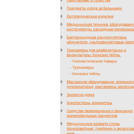
Санитарные устройства
Предметы ухода за больными
Ортопедические изделия
Медицинская техника, оборудовани
инструменты, расходные материал
Бактерицидные рециркуляторы,
облучатели, ультрафиолетовые лам
Тренажеры для реабилитации и
физкультуры. Кинезио тейпы.
- Гимнастические товары
- Тренажеры
- Кинезио тейпы
Массажное оборудование, аппликат
(иппликаторы), массажеры, аксессу
Экология дома
Алкотестеры, алкометры
Средства перемещения и фиксации
маломобильных пациентов
Медицинские кровати столы
прикроватные, тумбочки и аксессуа
ним