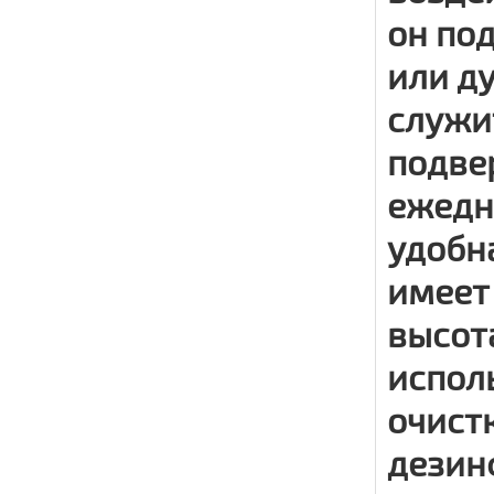
он по
или д
служи
подве
ежедн
удобн
имеет
высота
испол
очист
дезин