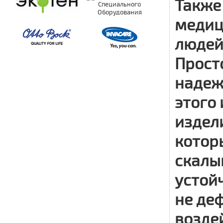
Также
медиц
людей
Просто
надеж
этого
издел
которы
скалы
устой
не де
возде