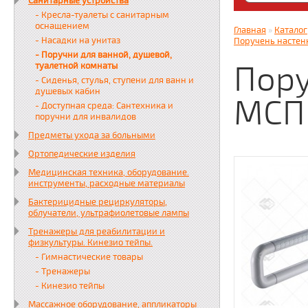
Санитарные устройства
Яндекс. Дз
- Кресла-туалеты с санитарным
zabota16.r
оснащением
Главная
»
Каталог
Всегда на 
- Насадки на унитаз
Поручень настен
- Поручни для ванной, душевой,
Пору
туалетной комнаты
- Сиденья, стулья, ступени для ванн и
душевых кабин
МСП
- Доступная среда: Сантехника и
поручни для инвалидов
Предметы ухода за больными
Ортопедические изделия
Медицинская техника, оборудование.
инструменты, расходные материалы
Бактерицидные рециркуляторы,
облучатели, ультрафиолетовые лампы
Тренажеры для реабилитации и
физкультуры. Кинезио тейпы.
- Гимнастические товары
- Тренажеры
- Кинезио тейпы
Массажное оборудование, аппликаторы