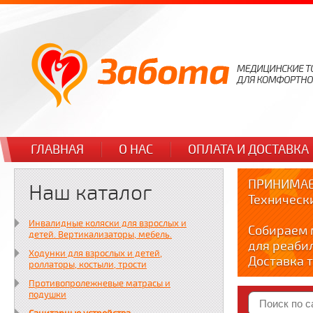
ГЛАВНАЯ
О НАС
ОПЛАТА И ДОСТАВКА
ПРИНИМАЕ
Наш каталог
Техническ
Инвалидные коляски для взрослых и
Собираем 
детей. Вертикализаторы, мебель.
для реаби
Ходунки для взрослых и детей,
Доставка т
роллаторы, костыли, трости
по тел. +7
Противопролежневые матрасы и
Краткие в
подушки
YOUTUBE: y