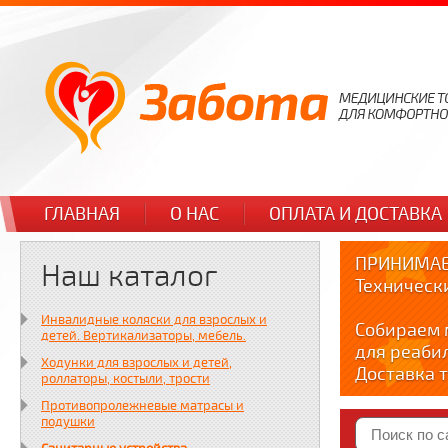
ГЛАВНАЯ
О НАС
ОПЛАТА И ДОСТАВКА
ПРИНИМАЕ
Наш каталог
Техническ
Инвалидные коляски для взрослых и
Собираем 
детей. Вертикализаторы, мебель.
для реаби
Ходунки для взрослых и детей,
Доставка т
роллаторы, костыли, трости
по тел. +7
Противопролежневые матрасы и
Краткие в
подушки
YOUTUBE: y