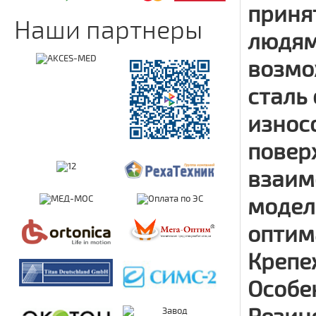
приня
Наши партнеры
людям
возмо
сталь
износ
повер
взаим
модел
оптим
Крепе
Особен