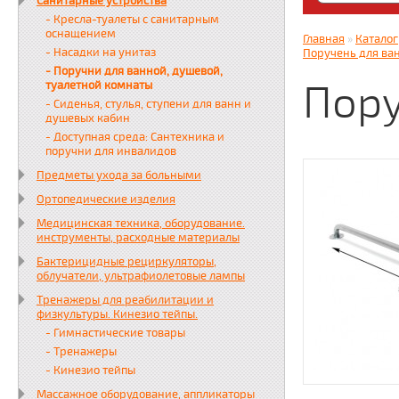
Санитарные устройства
Яндекс. Дз
- Кресла-туалеты с санитарным
zabota16.r
оснащением
Главная
»
Каталог
Всегда на 
- Насадки на унитаз
Поручень для ва
- Поручни для ванной, душевой,
Пору
туалетной комнаты
- Сиденья, стулья, ступени для ванн и
душевых кабин
- Доступная среда: Сантехника и
поручни для инвалидов
Предметы ухода за больными
Ортопедические изделия
Медицинская техника, оборудование.
инструменты, расходные материалы
Бактерицидные рециркуляторы,
облучатели, ультрафиолетовые лампы
Тренажеры для реабилитации и
физкультуры. Кинезио тейпы.
- Гимнастические товары
- Тренажеры
- Кинезио тейпы
Массажное оборудование, аппликаторы