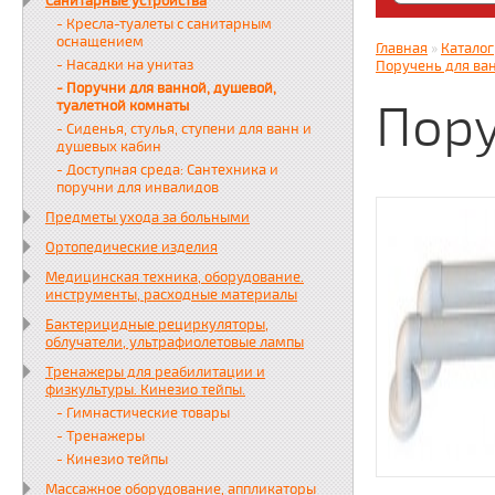
Санитарные устройства
Яндекс. Дз
- Кресла-туалеты с санитарным
zabota16.r
оснащением
Главная
»
Каталог
Всегда на 
- Насадки на унитаз
Поручень для ва
- Поручни для ванной, душевой,
Пору
туалетной комнаты
- Сиденья, стулья, ступени для ванн и
душевых кабин
- Доступная среда: Сантехника и
поручни для инвалидов
Предметы ухода за больными
Ортопедические изделия
Медицинская техника, оборудование.
инструменты, расходные материалы
Бактерицидные рециркуляторы,
облучатели, ультрафиолетовые лампы
Тренажеры для реабилитации и
физкультуры. Кинезио тейпы.
- Гимнастические товары
- Тренажеры
- Кинезио тейпы
Массажное оборудование, аппликаторы