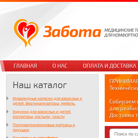
ГЛАВНАЯ
О НАС
ОПЛАТА И ДОСТАВКА
ПРИНИМАЕ
Наш каталог
Техническ
Инвалидные коляски для взрослых и
Собираем 
детей. Вертикализаторы, мебель.
для реаби
Ходунки для взрослых и детей,
Доставка т
роллаторы, костыли, трости
по тел. +7
Противопролежневые матрасы и
Краткие в
подушки
YOUTUBE: y