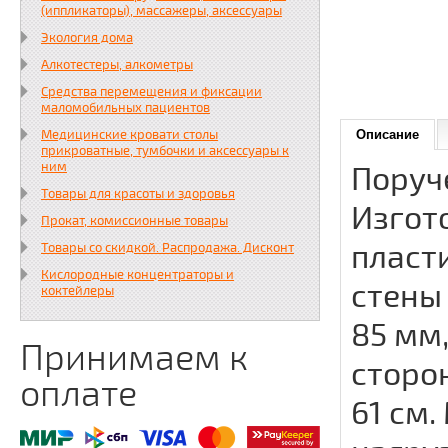
(иппликаторы), массажеры, аксессуары
Экология дома
Алкотестеры, алкометры
Средства перемещения и фиксации
маломобильных пациентов
Медицинские кровати столы
Описание
прикроватные, тумбочки и аксессуары к
ним
Поруч
Товары для красоты и здоровья
Изгот
Прокат, комиссионные товары
пласти
Товары со скидкой. Распродажа. Дисконт
Кислородные концентраторы и
стены
коктейлеры
85 мм,
Принимаем к
сторон
оплате
61 см