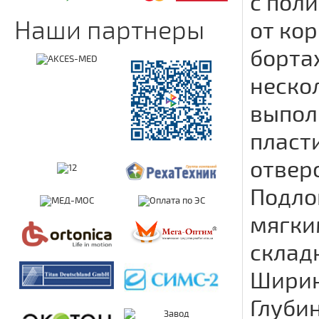
с пол
Наши партнеры
от ко
борта
неско
выпол
пласт
отвер
Подло
мягки
склад
Ширин
Глуби