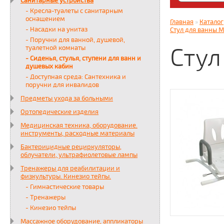
Санитарные устройства
Яндекс. Дз
- Кресла-туалеты с санитарным
zabota16.r
оснащением
Главная
»
Каталог
Всегда на 
- Насадки на унитаз
Стул для ванны M
- Поручни для ванной, душевой,
Стул
туалетной комнаты
- Сиденья, стулья, ступени для ванн и
душевых кабин
- Доступная среда: Сантехника и
поручни для инвалидов
Предметы ухода за больными
Ортопедические изделия
Медицинская техника, оборудование.
инструменты, расходные материалы
Бактерицидные рециркуляторы,
облучатели, ультрафиолетовые лампы
Тренажеры для реабилитации и
физкультуры. Кинезио тейпы.
- Гимнастические товары
- Тренажеры
- Кинезио тейпы
Массажное оборудование, аппликаторы