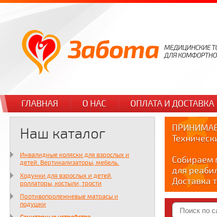
ГЛАВНАЯ
О НАС
ОПЛАТА И ДОСТАВКА
ПРИНИМАЕ
Наш каталог
Техническ
Инвалидные коляски для взрослых и
Собираем 
детей. Вертикализаторы, мебель.
для реаби
Ходунки для взрослых и детей,
Доставка т
роллаторы, костыли, трости
по тел. +7
Противопролежневые матрасы и
Краткие в
подушки
YOUTUBE: y