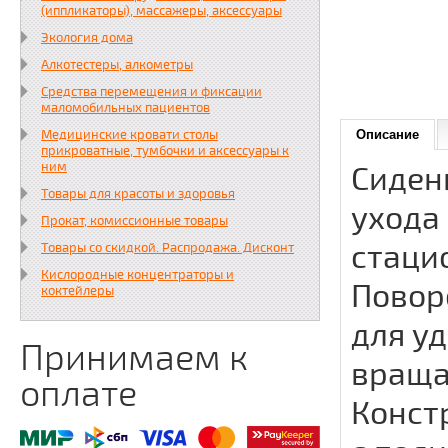
(иппликаторы), массажеры, аксессуары
Экология дома
Алкотестеры, алкометры
Средства перемещения и фиксации
маломобильных пациентов
Медицинские кровати столы
Описание
прикроватные, тумбочки и аксессуары к
ним
Сиден
Товары для красоты и здоровья
ухода
Прокат, комиссионные товары
стаци
Товары со скидкой. Распродажа. Дисконт
Кислородные концентраторы и
Повор
коктейлеры
для у
Принимаем к
враща
оплате
Конст