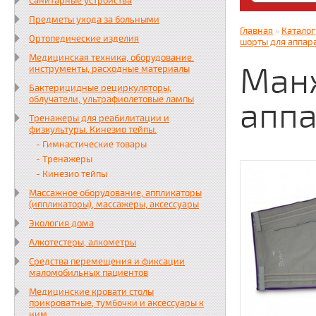
Санитарные устройства
Яндекс. Дз
Предметы ухода за больными
zabota16.r
Главная
»
Каталог
Ортопедические изделия
Всегда на 
шорты для аппара
Медицинская техника, оборудование.
Ман
инструменты, расходные материалы
Бактерицидные рециркуляторы,
облучатели, ультрафиолетовые лампы
аппа
Тренажеры для реабилитации и
физкультуры. Кинезио тейпы.
- Гимнастические товары
- Тренажеры
- Кинезио тейпы
Массажное оборудование, аппликаторы
(иппликаторы), массажеры, аксессуары
Экология дома
Алкотестеры, алкометры
Средства перемещения и фиксации
маломобильных пациентов
Медицинские кровати столы
прикроватные, тумбочки и аксессуары к
ним