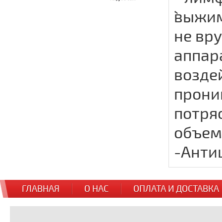
`выжи
не вр
аппар
возде
прони
потря
объем
-Анти
ГЛАВНАЯ
О НАС
ОПЛАТА И ДОСТАВКА