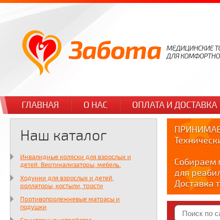
ГЛАВНАЯ
О НАС
ОПЛАТА И ДОСТАВКА
ПРИНИМАЕ
Наш каталог
Техническ
Инвалидные коляски для взрослых и
Собираем 
детей. Вертикализаторы, мебель.
для реаби
Ходунки для взрослых и детей,
Доставка т
роллаторы, костыли, трости
по тел. +7
Противопролежневые матрасы и
Краткие в
подушки
YOUTUBE: y