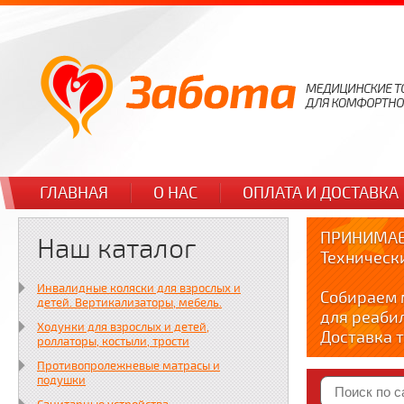
ГЛАВНАЯ
О НАС
ОПЛАТА И ДОСТАВКА
ПРИНИМАЕ
Наш каталог
Техническ
Инвалидные коляски для взрослых и
Собираем 
детей. Вертикализаторы, мебель.
для реаби
Ходунки для взрослых и детей,
Доставка т
роллаторы, костыли, трости
по тел. +7
Противопролежневые матрасы и
Краткие в
подушки
YOUTUBE: y