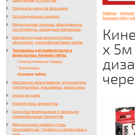
Санитарные устройства
Яндекс. Дз
Предметы ухода за больными
zabota16.r
Главная
»
Каталог
Ортопедические изделия
Всегда на 
Кинезио тейп (хл
Медицинская техника, оборудование.
Кине
инструменты, расходные материалы
Бактерицидные рециркуляторы,
облучатели, ультрафиолетовые лампы
х 5м
Тренажеры для реабилитации и
физкультуры. Кинезио тейпы.
диза
- Гимнастические товары
- Тренажеры
чер
- Кинезио тейпы
Массажное оборудование, аппликаторы
(иппликаторы), массажеры, аксессуары
Экология дома
Алкотестеры, алкометры
Средства перемещения и фиксации
маломобильных пациентов
Медицинские кровати столы
прикроватные, тумбочки и аксессуары к
ним