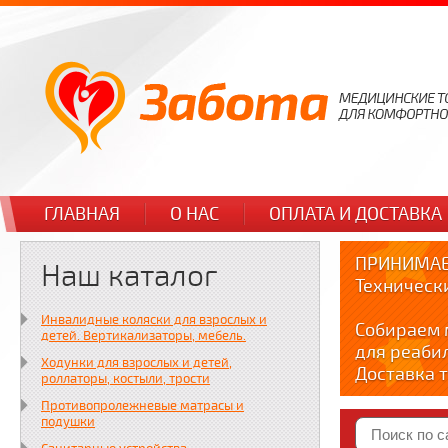
ГЛАВНАЯ
О НАС
ОПЛАТА И ДОСТАВКА
ПРИНИМАЕ
Наш каталог
Техническ
Инвалидные коляски для взрослых и
Собираем 
детей. Вертикализаторы, мебель.
для реаби
Ходунки для взрослых и детей,
Доставка т
роллаторы, костыли, трости
по тел. +7
Противопролежневые матрасы и
Краткие в
подушки
YOUTUBE: y