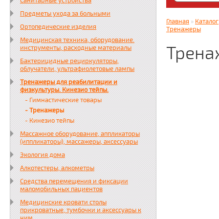
Санитарные устройства
Яндекс. Дз
Предметы ухода за больными
zabota16.r
Главная
»
Каталог
Ортопедические изделия
Всегда на 
Тренажеры
Медицинская техника, оборудование.
Трена
инструменты, расходные материалы
Бактерицидные рециркуляторы,
облучатели, ультрафиолетовые лампы
Тренажеры для реабилитации и
физкультуры. Кинезио тейпы.
- Гимнастические товары
- Тренажеры
- Кинезио тейпы
Массажное оборудование, аппликаторы
(иппликаторы), массажеры, аксессуары
Экология дома
Алкотестеры, алкометры
Средства перемещения и фиксации
маломобильных пациентов
Медицинские кровати столы
прикроватные, тумбочки и аксессуары к
ним