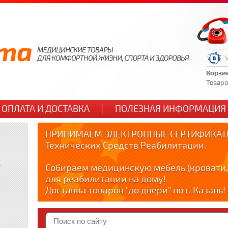
Корзи
Товаров
ОПЛАТА И ДОСТАВКА
ПОЛЕЗНАЯ ИНФОРМАЦИЯ
ПРИНИМАЕМ ЭЛЕКТРОННЫЕ СЕРТИФИКАТЫ
Технических Средств Реабилитации.
и
Собираем медицинскую мебель (кровати,
для реабилитации на дому!
Доставка товаров "до двери" по г. Казань
по тел. +79178595365
Краткие видео обзоры медицинских товар
YOUTUBE: youtube.com/@zabota16 ; Теlegra