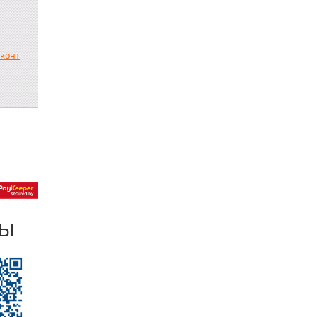
сконт
ры