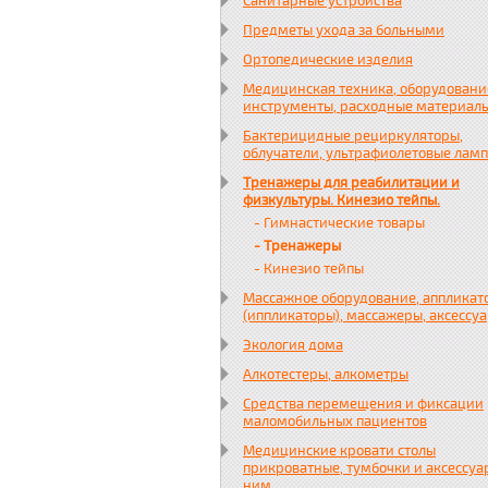
Санитарные устройства
Предметы ухода за больными
Ортопедические изделия
Медицинская техника, оборудовани
инструменты, расходные материал
Бактерицидные рециркуляторы,
облучатели, ультрафиолетовые лам
Тренажеры для реабилитации и
физкультуры. Кинезио тейпы.
- Гимнастические товары
- Тренажеры
- Кинезио тейпы
Массажное оборудование, аппликат
(иппликаторы), массажеры, аксессу
Экология дома
Алкотестеры, алкометры
Средства перемещения и фиксации
маломобильных пациентов
Медицинские кровати столы
прикроватные, тумбочки и аксессуа
ним