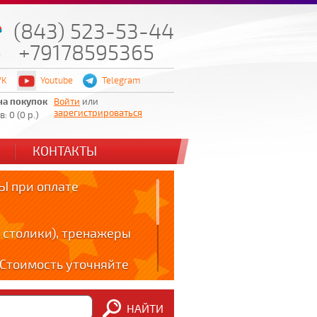
(843) 523-53-44
+79178595365
VK
Youtube
Telegram
на покупок
Войти
или
зарегистрироваться
: 0 (0 р.)
КОНТАКТЫ
 при оплате
 столики), тренажеры
! Стоимость уточняйте
ов!!!
НАЙТИ
m: t.me/zabota16 ;