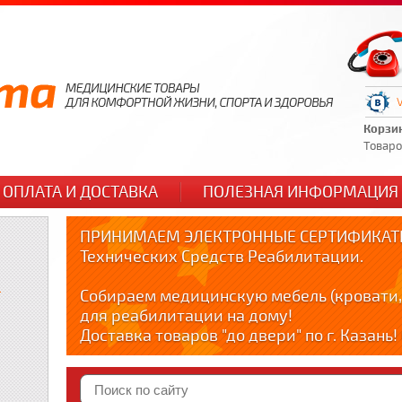
Корзи
Товаров
ОПЛАТА И ДОСТАВКА
ПОЛЕЗНАЯ ИНФОРМАЦИЯ
ПРИНИМАЕМ ЭЛЕКТРОННЫЕ СЕРТИФИКАТЫ
Технических Средств Реабилитации.
и
Собираем медицинскую мебель (кровати,
для реабилитации на дому!
Доставка товаров "до двери" по г. Казань
по тел. +79178595365
Краткие видео обзоры медицинских товар
YOUTUBE: youtube.com/@zabota16 ; Теlegra