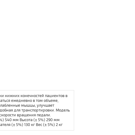
ки нижних конечностей пациентов в
аться ежедневно в том объеме,
слабленные мышцы, улучшает
удобная для транспортировки. Модель
 скорости вращения педали.
) 540 мм Высота (± 5%) 290 мм
еля (± 5%) 130 кг Вес (± 5%) 2 кг