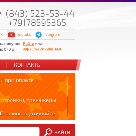
(843) 523-53-44
+79178595365
VK
Youtube
Telegram
на покупок
Войти
или
зарегистрироваться
: 0 (0 р.)
КОНТАКТЫ
 при оплате
 столики), тренажеры
! Стоимость уточняйте
ов!!!
НАЙТИ
m: t.me/zabota16 ;