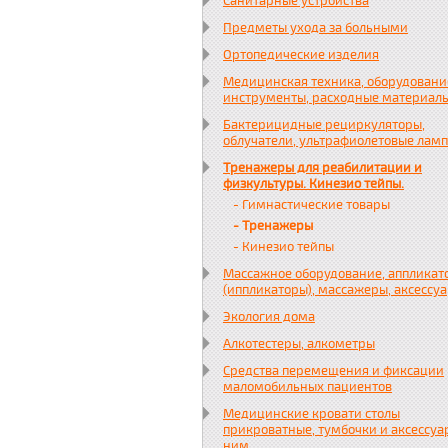
Санитарные устройства
Предметы ухода за больными
Ортопедические изделия
Медицинская техника, оборудовани
инструменты, расходные материал
Бактерицидные рециркуляторы,
облучатели, ультрафиолетовые лам
Тренажеры для реабилитации и
физкультуры. Кинезио тейпы.
- Гимнастические товары
- Тренажеры
- Кинезио тейпы
Массажное оборудование, аппликат
(иппликаторы), массажеры, аксессу
Экология дома
Алкотестеры, алкометры
Средства перемещения и фиксации
маломобильных пациентов
Медицинские кровати столы
прикроватные, тумбочки и аксессуа
ним