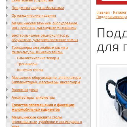
Санитарные устройства
Яндекс. Дз
Предметы ухода за больными
zabota16.r
Главная
»
Каталог
Ортопедические изделия
Всегда на 
Поддерживающий
Медицинская техника, оборудование.
Под
инструменты, расходные материалы
Бактерицидные рециркуляторы,
облучатели, ультрафиолетовые лампы
для
Тренажеры для реабилитации и
физкультуры. Кинезио тейпы.
- Гимнастические товары
- Тренажеры
- Кинезио тейпы
Массажное оборудование, аппликаторы
(иппликаторы), массажеры, аксессуары
Экология дома
Алкотестеры, алкометры
Средства перемещения и фиксации
маломобильных пациентов
Медицинские кровати столы
прикроватные, тумбочки и аксессуары к
ним