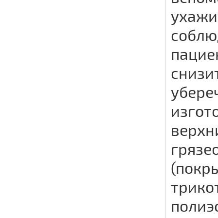
ухажи
соблю
пацие
снизи
убере
изгот
верхн
грязе
(покр
трико
полиэ