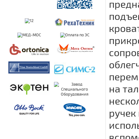
предн
подъе
кроват
прикр
сопро
облег
перем
на та
неско
ручек 
испол
вспом