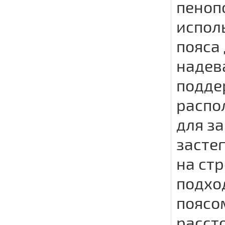
пеноп
испол
пояса
надев
подде
распо
для з
засте
на ст
подхо
поясо
расст